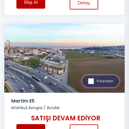
Bilgi Al
Detay
Karşılaştır
Martim E5
İstanbul Avrupa
/
Avcılar
SATIŞI DEVAM EDİYOR