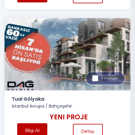
Karşılaştır
Tual Gölyaka
İstanbul Avrupa
/
Bahçeşehir
YENI PROJE
Bilgi Al
Detay