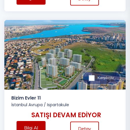
Karşılaştır
Bizim Evler 11
İstanbul Avrupa
/
Ispartakule
SATIŞI DEVAM EDİYOR
Bilgi Al
Detay