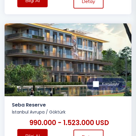
Bilgi Al
Detay
Karşılaştır
Seba Reserve
İstanbul Avrupa
/
Göktürk
990.000 - 1.523.000 USD