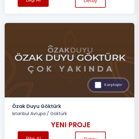
Detay
Karşılaştır
Özak Duyu Göktürk
İstanbul Avrupa
/
Göktürk
YENI PROJE
Bilgi Al