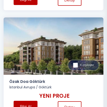
Detay
Karşılaştır
Özak Doa Göktürk
İstanbul Avrupa
/
Göktürk
YENI PROJE
Bilgi Al
Detay