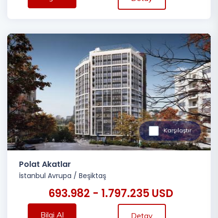
Karşılaştır
Polat Akatlar
İstanbul Avrupa
/
Beşiktaş
693.982 - 1.797.235 USD
Bilgi Al
Detay