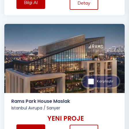
Bilgi Al
Detay
Karşılaştır
Rams Park House Maslak
İstanbul Avrupa
/
Sarıyer
YENI PROJE