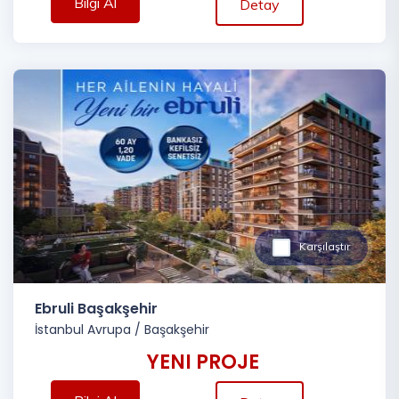
Bilgi Al
Detay
Karşılaştır
Ebruli Başakşehir
İstanbul Avrupa
/
Başakşehir
YENI PROJE