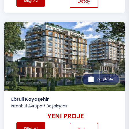
Bilgi Al
Detay
Karşılaştır
Ebruli Kayaşehir
İstanbul Avrupa
/
Başakşehir
YENI PROJE
Bilgi Al