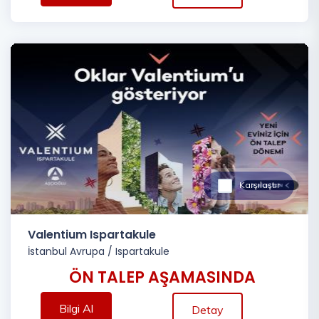
Karşılaştır
Valentium Ispartakule
İstanbul Avrupa
/
Ispartakule
ÖN TALEP AŞAMASINDA
Bilgi Al
Detay