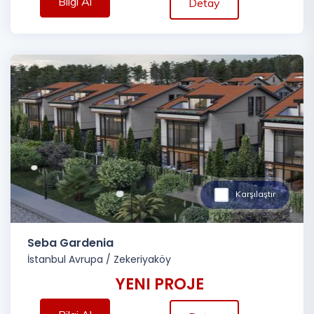
Bilgi Al
Detay
Karşılaştır
Seba Gardenia
İstanbul Avrupa
/
Zekeriyaköy
YENI PROJE