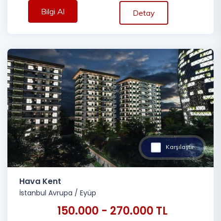
Bilgi Al
Detay
Karşılaştır
Hava Kent
İstanbul Avrupa
/
Eyüp
150.000 - 270.000 TL