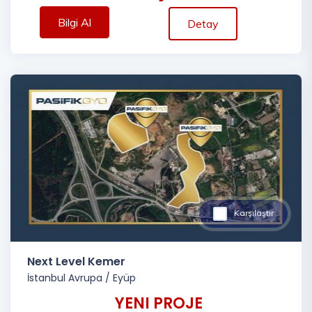
Bilgi Al
Detay
Karşılaştır
Next Level Kemer
İstanbul Avrupa
/
Eyüp
YENI PROJE