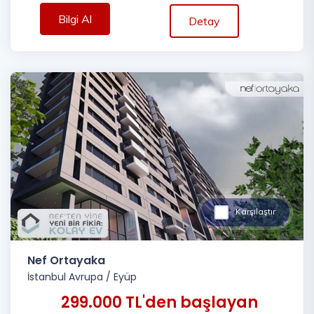
Bilgi Al
Detay
Karşılaştır
Nef Ortayaka
İstanbul Avrupa
/
Eyüp
299.000 TL'den başlayan