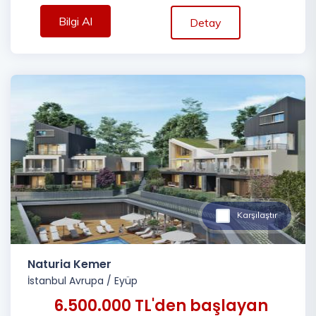
Bilgi Al
Detay
Karşılaştır
Naturia Kemer
İstanbul Avrupa
/
Eyüp
6.500.000 TL'den başlayan