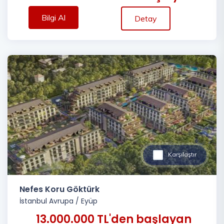
Bilgi Al
Detay
Karşılaştır
Nefes Koru Göktürk
İstanbul Avrupa
/
Eyüp
13.000.000 TL'den başlayan