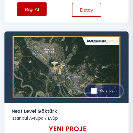
Bilgi Al
Detay
Karşılaştır
Next Level Göktürk
İstanbul Avrupa
/
Eyüp
YENI PROJE