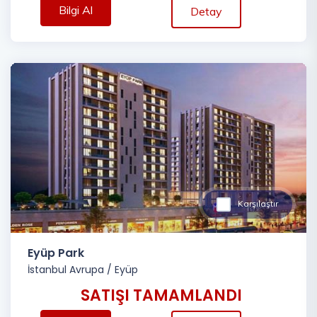
Bilgi Al
Detay
Karşılaştır
Eyüp Park
İstanbul Avrupa
/
Eyüp
SATIŞI TAMAMLANDI