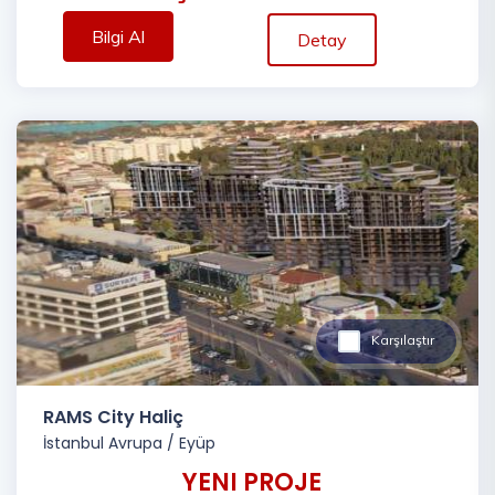
Bilgi Al
Detay
Karşılaştır
RAMS City Haliç
İstanbul Avrupa
/
Eyüp
YENI PROJE