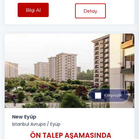
Bilgi Al
Detay
Karşılaştır
New Eyüp
İstanbul Avrupa
/
Eyüp
ÖN TALEP AŞAMASINDA