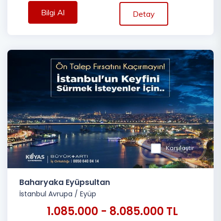
Bilgi Al
Detay
Karşılaştır
Baharyaka Eyüpsultan
İstanbul Avrupa
/
Eyüp
1.085.000 - 8.085.000 TL