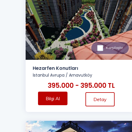
Karşılaştır
Hezarfen Konutları
İstanbul Avrupa
/
Arnavutköy
395.000 - 395.000 TL
Bilgi Al
Detay