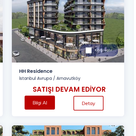
Karşılaştır
HH Residence
İstanbul Avrupa
/
Arnavutköy
SATIŞI DEVAM EDİYOR
Bilgi Al
Detay