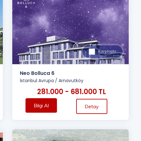
Karşılaştır
Neo Bolluca 6
İstanbul Avrupa
/
Arnavutköy
281.000 - 681.000 TL
Bilgi Al
Detay