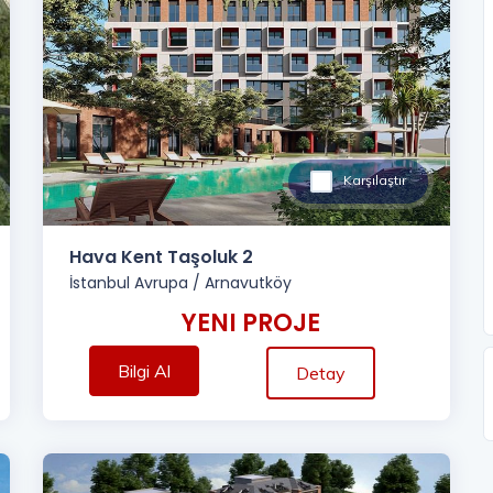
Karşılaştır
Hava Kent Taşoluk 2
İstanbul Avrupa
/
Arnavutköy
YENI PROJE
Bilgi Al
Detay