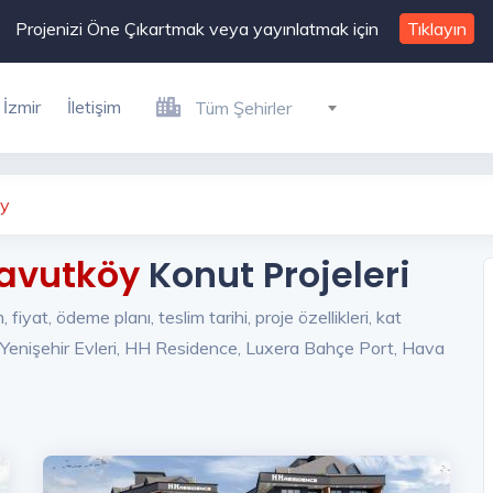
Projenizi Öne Çıkartmak veya yayınlatmak için
Tıklayın
İzmir
İletişim
Tüm Şehirler
öy
navutköy
Konut Projeleri
yat, ödeme planı, teslim tarihi, proje özellikleri, kat
t Yenişehir Evleri, HH Residence, Luxera Bahçe Port, Hava