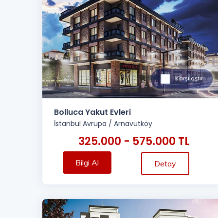
Karşılaştır
Bolluca Yakut Evleri
İstanbul Avrupa
/
Arnavutköy
325.000 - 575.000 TL
Bilgi Al
Detay