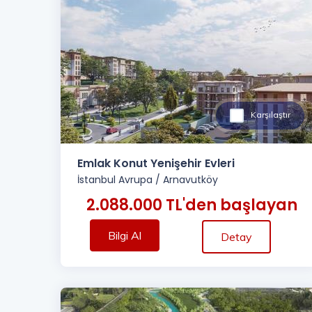
Karşılaştır
Emlak Konut Yenişehir Evleri
İstanbul Avrupa
/
Arnavutköy
2.088.000 TL'den başlayan
Bilgi Al
Detay