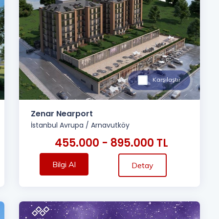
Karşılaştır
Zenar Nearport
İstanbul Avrupa
/
Arnavutköy
455.000 - 895.000 TL
Bilgi Al
Detay