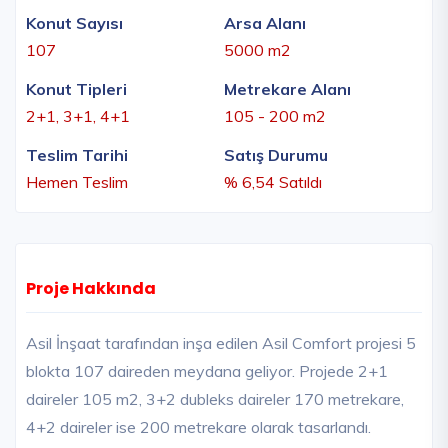
Konut Sayısı
Arsa Alanı
107
5000 m2
Konut Tipleri
Metrekare Alanı
2+1, 3+1, 4+1
105 - 200 m2
Teslim Tarihi
Satış Durumu
Hemen Teslim
% 6,54 Satıldı
Proje Hakkında
Asil İnşaat tarafından inşa edilen Asil Comfort projesi 5
blokta 107 daireden meydana geliyor. Projede 2+1
daireler 105 m2, 3+2 dubleks daireler 170 metrekare,
4+2 daireler ise 200 metrekare olarak tasarlandı.