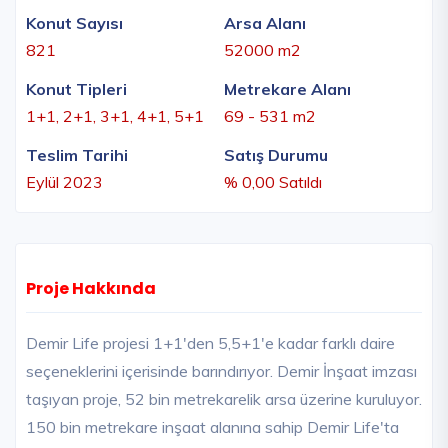
Konut Sayısı
Arsa Alanı
821
52000 m2
Konut Tipleri
Metrekare Alanı
1+1, 2+1, 3+1, 4+1, 5+1
69 - 531 m2
Teslim Tarihi
Satış Durumu
Eylül 2023
% 0,00 Satıldı
Proje Hakkında
Demir Life projesi 1+1'den 5,5+1'e kadar farklı daire
seçeneklerini içerisinde barındırıyor. Demir İnşaat imzası
taşıyan proje, 52 bin metrekarelik arsa üzerine kuruluyor.
150 bin metrekare inşaat alanına sahip Demir Life'ta