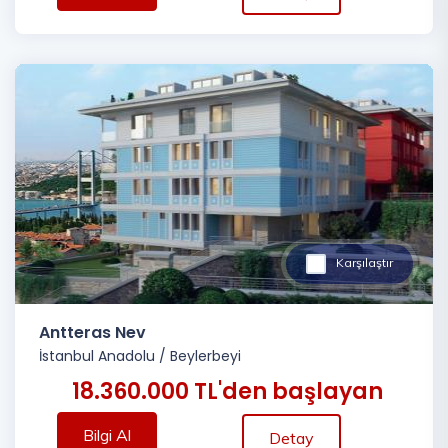
Karşılaştır
Antteras Nev
İstanbul Anadolu
/
Beylerbeyi
18.360.000 TL'den başlayan
Bilgi Al
Detay