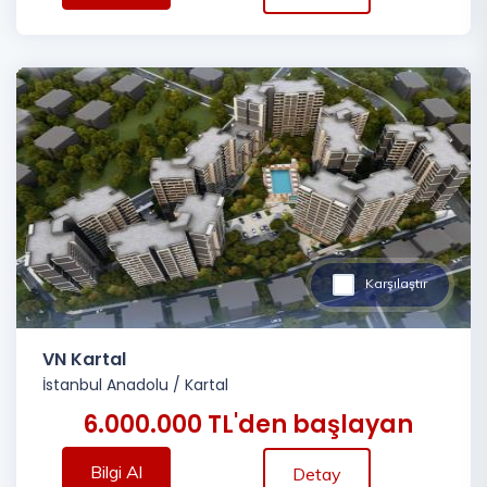
Karşılaştır
VN Kartal
İstanbul Anadolu
/
Kartal
6.000.000 TL'den başlayan
Bilgi Al
Detay