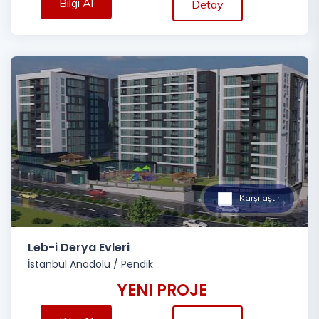
Bilgi Al
Detay
Karşılaştır
Leb-i Derya Evleri
İstanbul Anadolu
/
Pendik
YENI PROJE