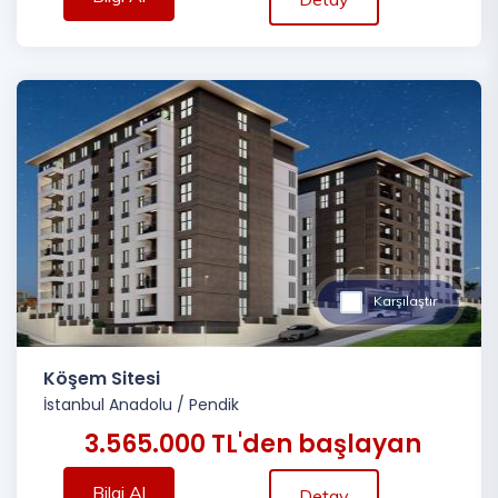
Karşılaştır
Köşem Sitesi
İstanbul Anadolu
/
Pendik
3.565.000 TL'den başlayan
Bilgi Al
Detay