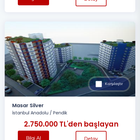
Karşılaştır
Masar Silver
İstanbul Anadolu
/
Pendik
2.750.000 TL'den başlayan
Bilgi Al
Detay