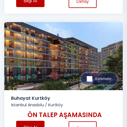
Bilgi Al
Detay
Karşılaştır
Buhayat Kurtköy
İstanbul Anadolu
/
Kurtköy
ÖN TALEP AŞAMASINDA