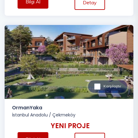
Bilgi Al
Detay
Karşılaştır
OrmanYaka
İstanbul Anadolu
/
Çekmeköy
YENI PROJE