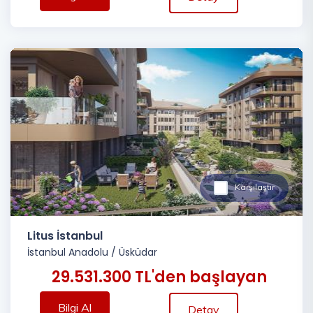
Karşılaştır
Litus İstanbul
İstanbul Anadolu
/
Üsküdar
29.531.300 TL'den başlayan
Bilgi Al
Detay