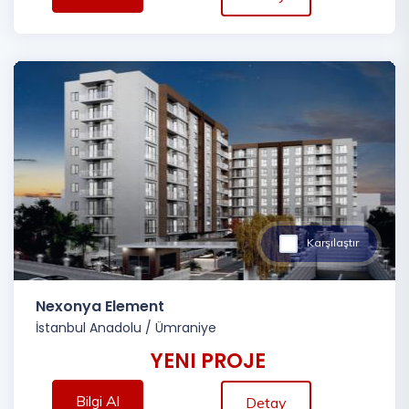
Karşılaştır
Nexonya Element
İstanbul Anadolu
/
Ümraniye
YENI PROJE
Bilgi Al
Detay