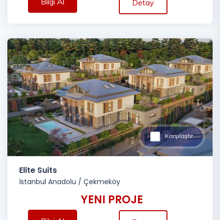
Bilgi Al
Detay
Karşılaştır
Elite Suits
İstanbul Anadolu
/
Çekmeköy
YENI PROJE