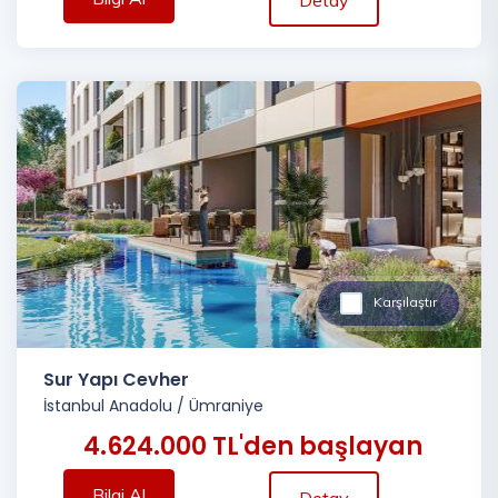
Detay
Karşılaştır
Sur Yapı Cevher
İstanbul Anadolu
/
Ümraniye
4.624.000 TL'den başlayan
Bilgi Al
Detay