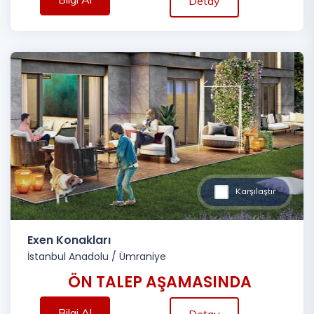
Detay
Karşılaştır
Exen Konakları
İstanbul Anadolu
/
Ümraniye
ÖN TALEP AŞAMASINDA
Bilgi Al