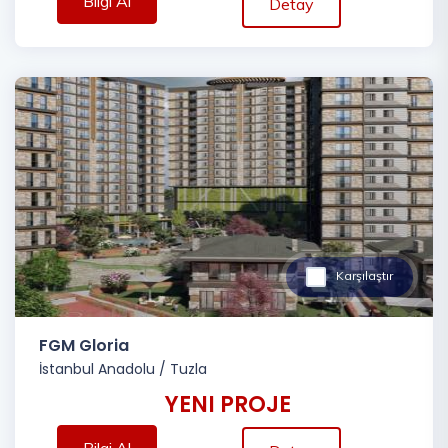
Bilgi Al
Detay
Karşılaştır
FGM Gloria
İstanbul Anadolu
/
Tuzla
YENI PROJE