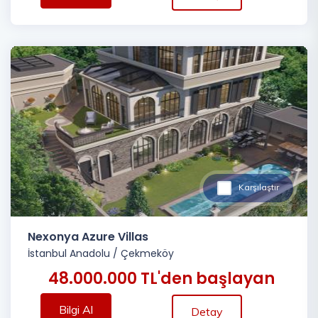
Karşılaştır
Nexonya Azure Villas
İstanbul Anadolu
/
Çekmeköy
48.000.000 TL'den başlayan
Bilgi Al
Detay