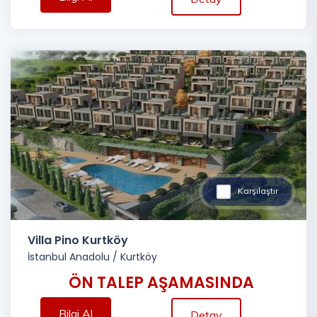
Karşılaştır
Villa Pino Kurtköy
İstanbul Anadolu
/
Kurtköy
ÖN TALEP AŞAMASINDA
Bilgi Al
Detay