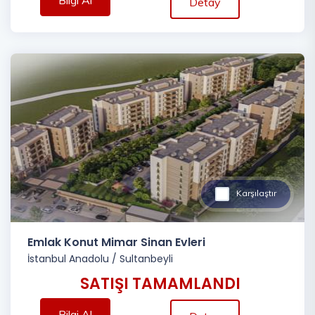
Bilgi Al
Detay
Karşılaştır
Emlak Konut Mimar Sinan Evleri
İstanbul Anadolu
/
Sultanbeyli
SATIŞI TAMAMLANDI
Bilgi Al