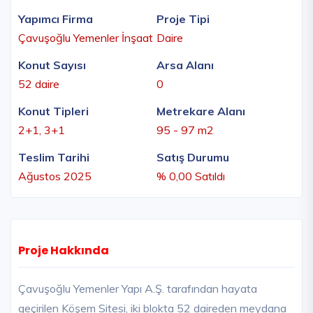
Yapımcı Firma
Proje Tipi
Çavuşoğlu Yemenler İnşaat
Daire
Konut Sayısı
Arsa Alanı
52 daire
0
Konut Tipleri
Metrekare Alanı
2+1, 3+1
95 - 97 m2
Teslim Tarihi
Satış Durumu
Ağustos 2025
% 0,00 Satıldı
Proje Hakkında
Çavuşoğlu Yemenler Yapı A.Ş. tarafından hayata
geçirilen Köşem Sitesi, iki blokta 52 daireden meydana