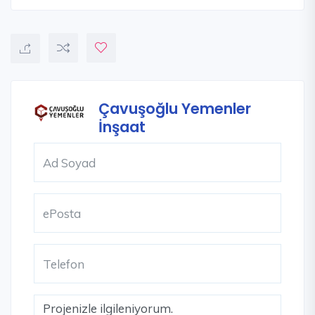
Çavuşoğlu Yemenler
İnşaat