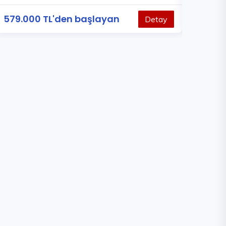
579.000 TL'den başlayan
900.000
Detay