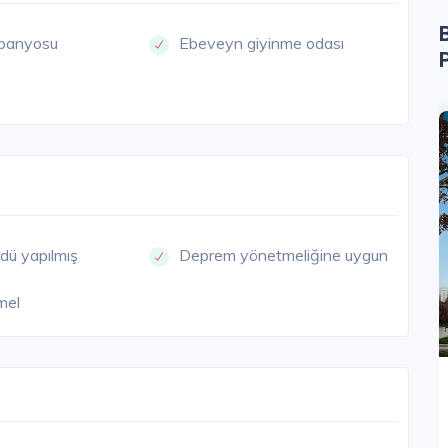
banyosu
Ebeveyn giyinme odası
KMECE
ÜSKÜDAR
dü yapılmış
Deprem yönetmeliğine uygun
mel
Acıbadem Konakları
İstanbul Anadolu / Üsküdar