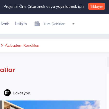
Projenizi Öne Çıkartmak veya yayınlatmak için
Tıklayın
İzmir
İletişim
Tüm Şehirler
Acıbadem Konakları
atlar
Lokasyon