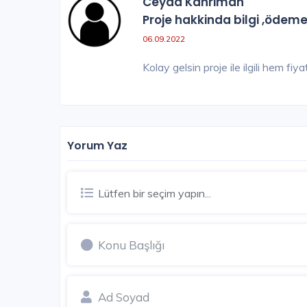
Ceyda Kahriman
Proje hakkinda bilgi ,ödeme 
329.000 TL'den başlayan
06.09.2022
Kolay gelsin proje ile ilgili hem fiy
Yorum Yaz
Lütfen bir seçim yapın...