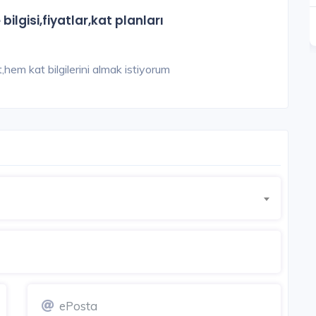
bilgisi,fiyatlar,kat planları
7.000.000 TL'den başlayan
Detay
Detay
at,hem kat bilgilerini almak istiyorum