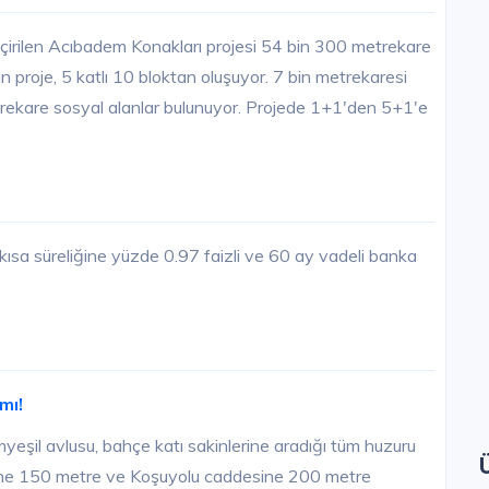
çirilen Acıbadem Konakları projesi 54 bin 300 metrekare
 proje, 5 katlı 10 bloktan oluşuyor. 7 bin metrekaresi
ekare sosyal alanlar bulunuyor. Projede 1+1'den 5+1'e
kısa süreliğine yüzde 0.97 faizli ve 60 ay vadeli banka
mı!
şil avlusu, bahçe katı sakinlerine aradığı tüm huzuru
si’ne 150 metre ve Koşuyolu caddesine 200 metre