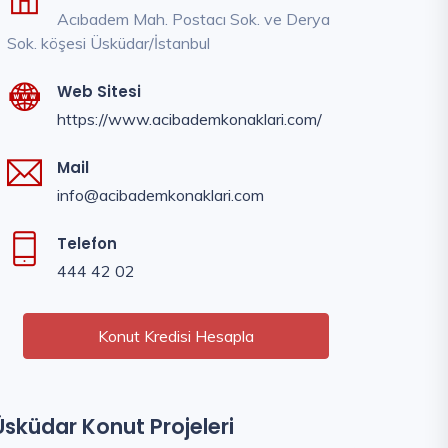
Acıbadem Mah. Postacı Sok. ve Derya
Sok. köşesi Üsküdar/İstanbul
Web Sitesi
https://www.acibademkonaklari.com/
Mail
info@acibademkonaklari.com
Telefon
444 42 02
Konut Kredisi Hesapla
Üsküdar Konut Projeleri