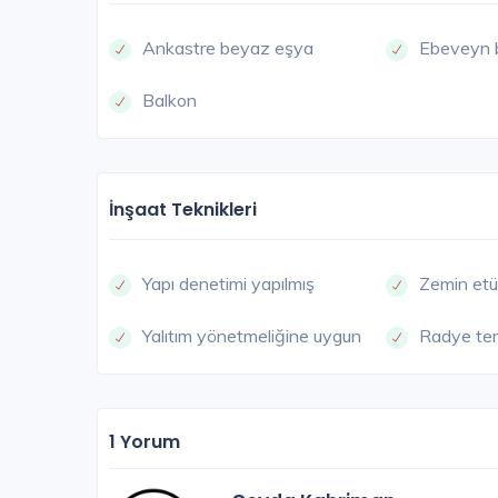
Ankastre beyaz eşya
Ebeveyn 
Balkon
KÜÇÜKÇE
İnşaat Teknikleri
Yapı denetimi yapılmış
Zemin etü
Yalıtım yönetmeliğine uygun
Radye te
Fortis İstanbul
1 Yorum
İstanbul Avrupa / Küçükçekmece