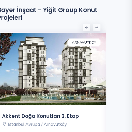
Bayer İnşaat - Yiğit Group Konut
Projeleri
ARNAVUTKÖY
Akkent Doğa Konutları 2. Etap
Fortis S
İstanbul Avrupa / Arnavutköy
İstanbu