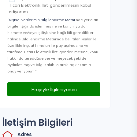
Ticari Elektronik İleti gönderilmesini kabul
ediyorum.
“Kişisel verilerimin Bilgilendirme Metni
’nde yer alan
bilgiler ışığında işlenmesine ve kanuni ya da
hizmete ve/veya iş ilişkisine bağlı fiili gereklilikler
halinde Bilgilendirme Metni’nde belirtilen kişiler ile
özellikle inşaat firmaları ile paylaşılmasına ve
tarafıma Ticari Elektronik İleti gönderilmesine, konu
hakkında tereddüde yer vermeyecek şekilde
aydınlatılmış ve bilgi sahibi olarak, açık rızamla
onay veriyorum.”
Projeyle İlgileniyorum
İletişim Bilgileri
Adres