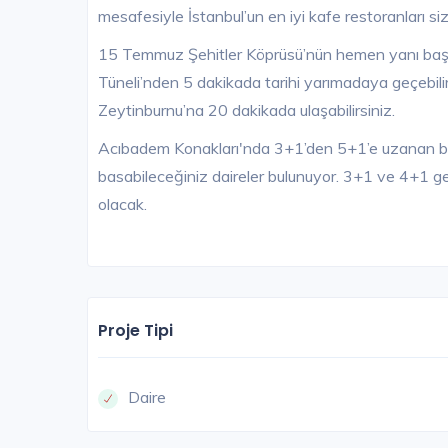
mesafesiyle İstanbul’un en iyi kafe restoranları si
15 Temmuz Şehitler Köprüsü’nün hemen yanı baş
Tüneli’nden 5 dakikada tarihi yarımadaya geçebili
Zeytinburnu’na 20 dakikada ulaşabilirsiniz.
Acıbadem Konakları'nda 3+1’den 5+1’e uzanan bah
basabileceğiniz daireler bulunuyor. 3+1 ve 4+1 ge
olacak.
Proje Tipi
Daire