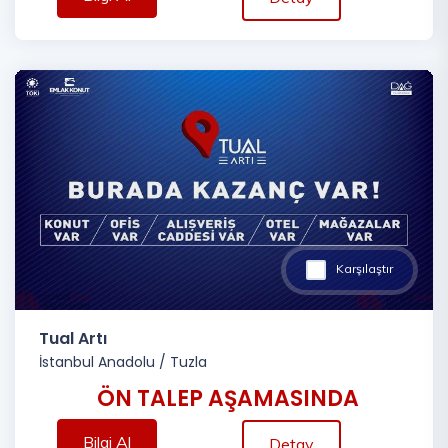
Karşılaştır
Tual Artı
İstanbul Anadolu
/
Tuzla
ÖN TALEP AŞAMASINDA
Bilgi Al
Detay