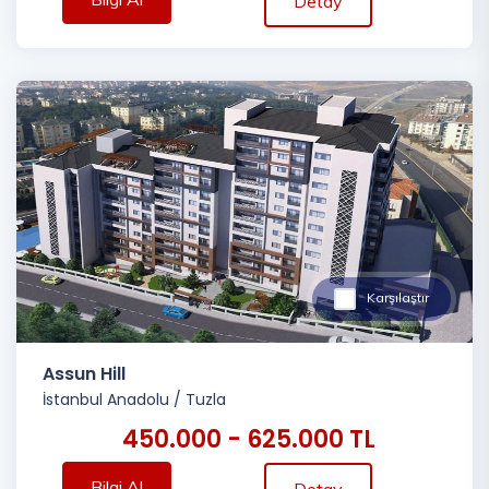
Detay
Karşılaştır
Assun Hill
İstanbul Anadolu
/
Tuzla
450.000 - 625.000 TL
Bilgi Al