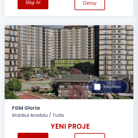
Bilgi Al
Detay
Karşılaştır
FGM Gloria
İstanbul Anadolu
/
Tuzla
YENI PROJE