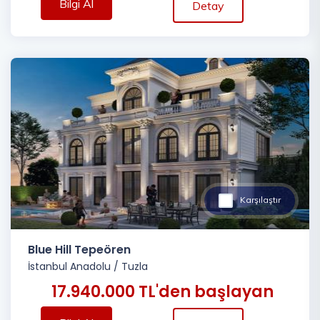
Bilgi Al
Detay
Karşılaştır
Blue Hill Tepeören
İstanbul Anadolu
/
Tuzla
17.940.000 TL'den başlayan