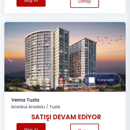
Bilgi Al
Detay
Karşılaştır
Vema Tuzla
İstanbul Anadolu
/
Tuzla
SATIŞI DEVAM EDİYOR
Bilgi Al