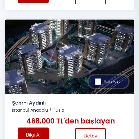
Karşılaştır
Şehr-i Aydınlı
İstanbul Anadolu
/
Tuzla
468.000 TL'den başlayan
Bilgi Al
Detay