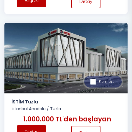
Bilgi Al
Detay
Karşılaştır
İSTİM Tuzla
İstanbul Anadolu
/
Tuzla
1.000.000 TL'den başlayan