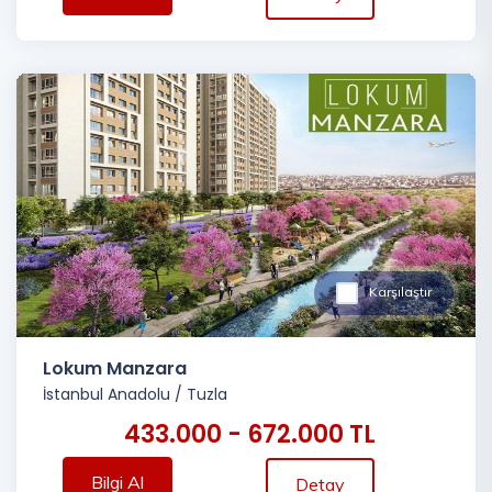
Karşılaştır
Lokum Manzara
İstanbul Anadolu
/
Tuzla
433.000 - 672.000 TL
Bilgi Al
Detay