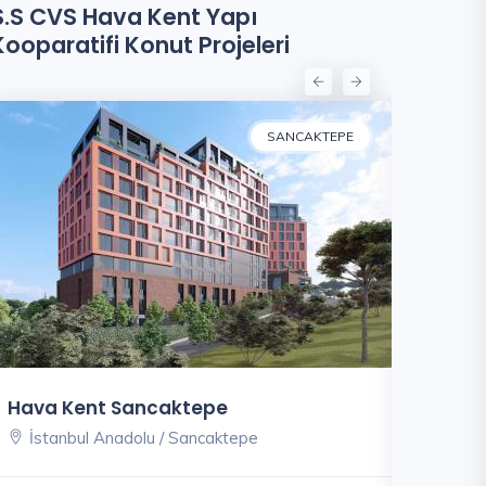
S.S CVS Hava Kent Yapı
Kooparatifi Konut Projeleri
SANCAKTEPE
Hava Kent Sancaktepe
Hava Ke
İstanbul Anadolu / Sancaktepe
İstanbu