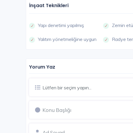
İnşaat Teknikleri
Yapı denetimi yapılmış
Zemin etü
ARNAV
Yalıtım yönetmeliğine uygun
Radye te
Yorum Yaz
Lütfen bir seçim yapın...
Hava Kent Taşoluk
İstanbul Avrupa / Arnavutköy