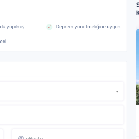
dü yapılmış
Deprem yönetmeliğine uygun
UTKÖY
TUZLA
mel
Hava Kent Tuzla Aydınlı
İstanbul Anadolu / Tuzla