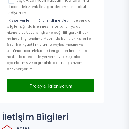
Açık Rıza metni kapsamında tarafıma
Ticari Elektronik İleti gönderilmesini kabul
ediyorum.
“Kişisel verilerimin Bilgilendirme Metni
’nde yer alan
bilgiler ışığında işlenmesine ve kanuni ya da
hizmete ve/veya iş ilişkisine bağlı fiili gereklilikler
halinde Bilgilendirme Metni’nde belirtilen kişiler ile
özellikle inşaat firmaları ile paylaşılmasına ve
tarafıma Ticari Elektronik İleti gönderilmesine, konu
hakkında tereddüde yer vermeyecek şekilde
aydınlatılmış ve bilgi sahibi olarak, açık rızamla
onay veriyorum.”
Projeyle İlgileniyorum
İletişim Bilgileri
Adres