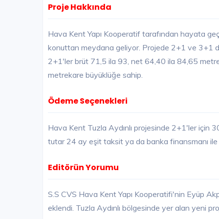
Proje Hakkında
Hava Kent Yapı Kooperatif tarafından hayata geçi
konuttan meydana geliyor. Projede 2+1 ve 3+1 dai
2+1'ler brüt 71,5 ila 93, net 64,40 ila 84,65 metr
metrekare büyüklüğe sahip.
Ödeme Seçenekleri
Hava Kent Tuzla Aydınlı projesinde 2+1'ler için 3
tutar 24 ay eşit taksit ya da banka finansmanı il
Editörün Yorumu
S.S CVS Hava Kent Yapı Kooperatifi'nin Eyüp Akpı
eklendi. Tuzla Aydınlı bölgesinde yer alan yeni pr