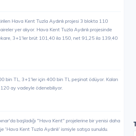
rilen Hava Kent Tuzla Aydınlı projesi 3 blokta 110
reler yer alıyor. Hava Kent Tuzla Aydınlı projesinde
ekare, 3+1'ler brüt 101,40 ila 150, net 91,25 ila 139,40
00 bin TL, 3+1'ler için 400 bin TL peşinat ödüyor. Kalan
e 120 ay vadeyle ödenebiliyor.
nar'da başladığı "Hava Kent" projelerine bir yenisi daha
oje 'Hava Kent Tuzla Aydınlı' ismiyle satışa sunuldu.