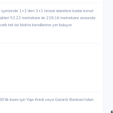
içerisinde 1+1'den 3+1 teraslı dairelere kadar konut
üklükleri 53,22 metrekare ile 228,16 metrekare arasında
atlı tek bir blokta kendilerine yer buluyor.
'lik kısım için Yapı Kredi veya Garanti Bankası'ndan