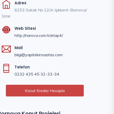
Adres
6253 Sokak No.12/A Işıkkent-Bornova/
İzmir
Web Sitesi
http://narova.com.tr/etap4/
Mail
bilgi@yapitekinsaatas.com
Telefon
0232 435 45 32-33-34
Konut Kredisi Hesapla
Bornova Konut Projeleri