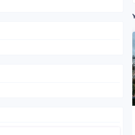
NOVA
BORNOVA
VillaNarova
İzmir / Bornova