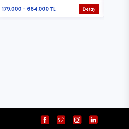
179.000 - 684.000 TL
326.000
Detay