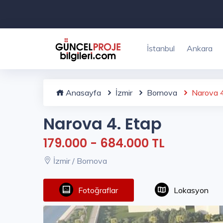
İstanbul
Ankara
Anasayfa
İzmir
Bornova
Narova 4
Narova 4. Etap
179.000 - 684.000 TL
İzmir / Bornova
Fotoğraflar
Lokasyon