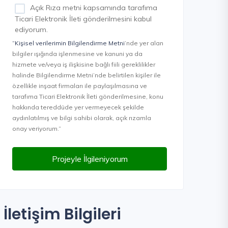
Açık Rıza metni kapsamında tarafıma
Ticari Elektronik İleti gönderilmesini kabul
ediyorum.
“Kişisel verilerimin Bilgilendirme Metni
’nde yer alan
bilgiler ışığında işlenmesine ve kanuni ya da
hizmete ve/veya iş ilişkisine bağlı fiili gereklilikler
halinde Bilgilendirme Metni’nde belirtilen kişiler ile
özellikle inşaat firmaları ile paylaşılmasına ve
tarafıma Ticari Elektronik İleti gönderilmesine, konu
hakkında tereddüde yer vermeyecek şekilde
aydınlatılmış ve bilgi sahibi olarak, açık rızamla
onay veriyorum.”
Projeyle İlgileniyorum
İletişim Bilgileri