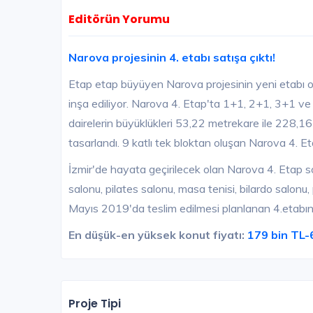
Editörün Yorumu
Narova projesinin 4. etabı satışa çıktı!
Etap etap büyüyen Narova projesinin yeni etabı o
inşa ediliyor. Narova 4. Etap'ta 1+1, 2+1, 3+1 ve t
dairelerin büyüklükleri 53,22 metrekare ile 228,1
tasarlandı. 9 katlı tek bloktan oluşan Narova 4. Et
İzmir'de hayata geçirilecek olan Narova 4. Etap 
salonu, pilates salonu, masa tenisi, bilardo salonu
Mayıs 2019'da teslim edilmesi planlanan 4.etabın 
En düşük-en yüksek konut fiyatı:
179 bin TL-
Proje Tipi