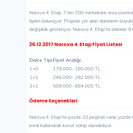
Narova 4. Etap, 7 bin 700 metrekare arsa üzerine 
tipleri bulunuyor. Projede yer alan dairelerin büy
değişiklik gösteriyor. Narova 4. Etap'ta daireler 9 k
26.12.2017 Narova 4. Etap Fiyat Listesi
Daire Tipi
Fiyat Aralığı
1+0
179.000
- 185.000 TL
1+1
246.000
- 282.000 TL
3+1
509.000
- 684.000 TL
Ödeme Seçenekleri
Narova 4. Etap'ta yüzde 20 peşinat verip yüzde 80
kredi kullanarak konut sahip olunabiliyor.