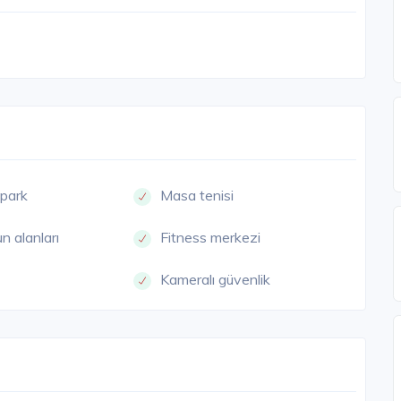
opark
Masa tenisi
n alanları
Fitness merkezi
Kameralı güvenlik