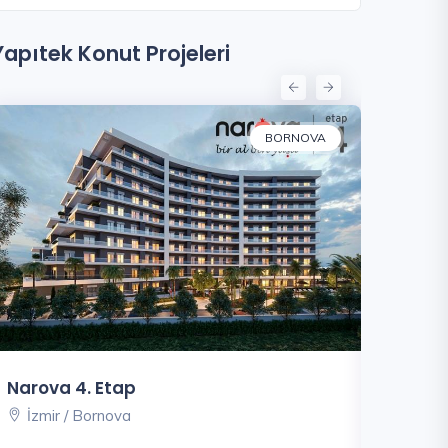
Yapıtek Konut Projeleri
BORNOVA
Narova 4. Etap
Narova 
İzmir / Bornova
İzmir /