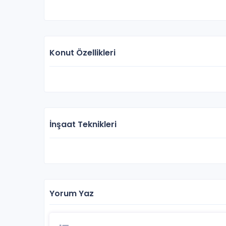
Konut Özellikleri
BOR
İnşaat Teknikleri
Yorum Yaz
Narova 2. Etap
İzmir / Bornova