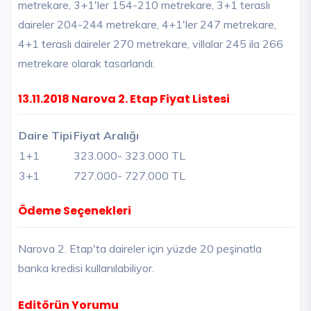
metrekare, 3+1'ler 154-210 metrekare, 3+1 teraslı
daireler 204-244 metrekare, 4+1'ler 247 metrekare,
4+1 teraslı daireler 270 metrekare, villalar 245 ila 266
metrekare olarak tasarlandı.
13.11.2018 Narova 2. Etap Fiyat Listesi
Daire Tipi
Fiyat Aralığı
1+1
323.000
- 323.000 TL
3+1
727.000
- 727.000 TL
Ödeme Seçenekleri
Narova 2. Etap'ta daireler için yüzde 20 peşinatla
banka kredisi kullanılabiliyor.
Editörün Yorumu