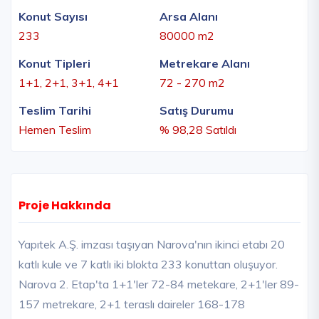
Konut Sayısı
Arsa Alanı
233
80000 m2
Konut Tipleri
Metrekare Alanı
1+1, 2+1, 3+1, 4+1
72 - 270 m2
Teslim Tarihi
Satış Durumu
Hemen Teslim
% 98,28 Satıldı
Proje Hakkında
Yapıtek A.Ş. imzası taşıyan Narova'nın ikinci etabı 20
katlı kule ve 7 katlı iki blokta 233 konuttan oluşuyor.
Narova 2. Etap'ta 1+1'ler 72-84 metekare, 2+1'ler 89-
157 metrekare, 2+1 teraslı daireler 168-178