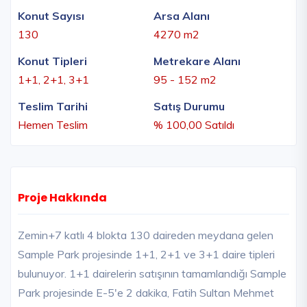
Konut Sayısı
Arsa Alanı
130
4270 m2
Konut Tipleri
Metrekare Alanı
1+1, 2+1, 3+1
95 - 152 m2
Teslim Tarihi
Satış Durumu
Hemen Teslim
% 100,00 Satıldı
Proje Hakkında
Zemin+7 katlı 4 blokta 130 daireden meydana gelen
Sample Park projesinde 1+1, 2+1 ve 3+1 daire tipleri
bulunuyor. 1+1 dairelerin satışının tamamlandığı Sample
Park projesinde E-5'e 2 dakika, Fatih Sultan Mehmet