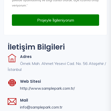
şekilde aydınlatılmış ve bilgi sahibi olarak, açık rızamla onay
veriyorum.”
Projeyle İlgileniyorum
İletişim Bilgileri
Adres
Örnek Mah. Ahmet Yesevi Cad. No. 56 Ataşehir /
İstanbul
Web Sitesi
http://www.samplepark.com.tr/
Mail
info@samplepark.com.tr