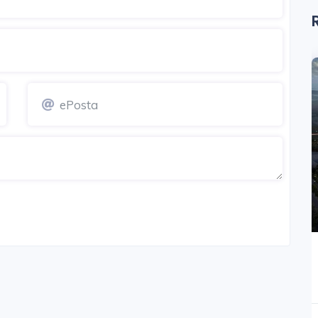
ANIYE
ÜSKÜDAR
Roya Gold
İstanbul Anadolu / Üsküdar