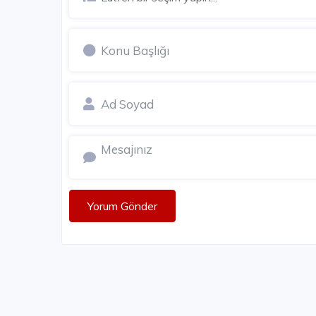
ÜMR
Yorum Gönder
Roya Nova Rezidans
İstanbul Anadolu / Ümraniye