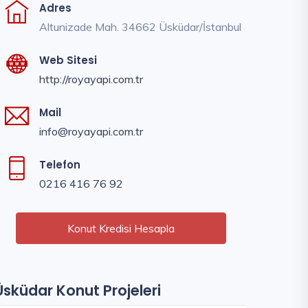
Adres
Altunizade Mah. 34662 Üsküdar/İstanbul
Web Sitesi
http://royayapi.com.tr
Mail
info@royayapi.com.tr
Telefon
0216 416 76 92
Konut Kredisi Hesapla
Üsküdar Konut Projeleri