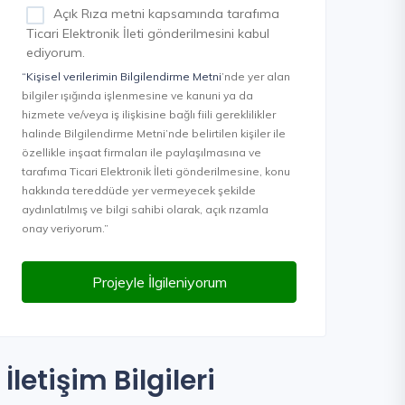
Açık Rıza metni kapsamında tarafıma
Ticari Elektronik İleti gönderilmesini kabul
ediyorum.
“Kişisel verilerimin Bilgilendirme Metni
’nde yer alan
bilgiler ışığında işlenmesine ve kanuni ya da
hizmete ve/veya iş ilişkisine bağlı fiili gereklilikler
halinde Bilgilendirme Metni’nde belirtilen kişiler ile
özellikle inşaat firmaları ile paylaşılmasına ve
tarafıma Ticari Elektronik İleti gönderilmesine, konu
hakkında tereddüde yer vermeyecek şekilde
aydınlatılmış ve bilgi sahibi olarak, açık rızamla
onay veriyorum.”
Projeyle İlgileniyorum
İletişim Bilgileri