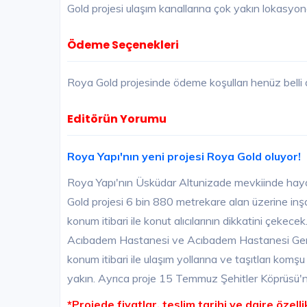
Gold projesi ulaşım kanallarına çok yakın lokasyo
Ödeme Seçenekleri
Roya Gold projesinde ödeme koşulları henüz belli d
Editörün Yorumu
Roya Yapı'nın yeni projesi Roya Gold oluyor!
Roya Yapı'nın Üsküdar Altunizade mevkiinde hayat
Gold projesi 6 bin 880 metrekare alan üzerine inşa
konum itibari ile konut alıcılarının dikkatini çekec
Acıbadem Hastanesi ve Acıbadem Hastanesi Gen
konum itibari ile ulaşım yollarına ve taşıtları ko
yakın. Ayrıca proje 15 Temmuz Şehitler Köprüsü'n
*Projede fiyatlar, teslim tarihi ve daire özellik