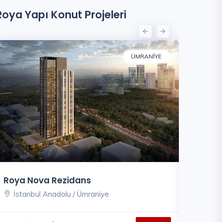
Roya Yapı Konut Projeleri
ÜMRANIYE
Roya Nova Rezidans
Roya Go
İstanbul Anadolu / Ümraniye
İstanbu