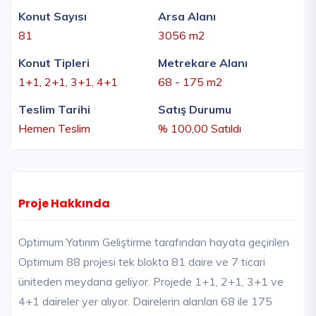
Konut Sayısı
Arsa Alanı
81
3056 m2
Konut Tipleri
Metrekare Alanı
1+1, 2+1, 3+1, 4+1
68 - 175 m2
Teslim Tarihi
Satış Durumu
Hemen Teslim
% 100,00 Satıldı
Proje Hakkında
Optimum Yatırım Geliştirme tarafından hayata geçirilen
Optimum 88 projesi tek blokta 81 daire ve 7 ticari
üniteden meydana geliyor. Projede 1+1, 2+1, 3+1 ve
4+1 daireler yer alıyor. Dairelerin alanları 68 ile 175