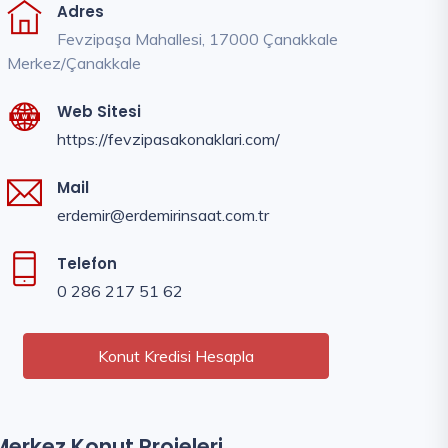
Adres
Fevzipaşa Mahallesi, 17000 Çanakkale
Merkez/Çanakkale
Web Sitesi
https://fevzipasakonaklari.com/
Mail
erdemir@erdemirinsaat.com.tr
Telefon
0 286 217 51 62
Konut Kredisi Hesapla
Merkez Konut Projeleri