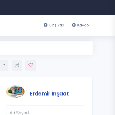
Giriş Yap
Kaydol
Erdemir İnşaat