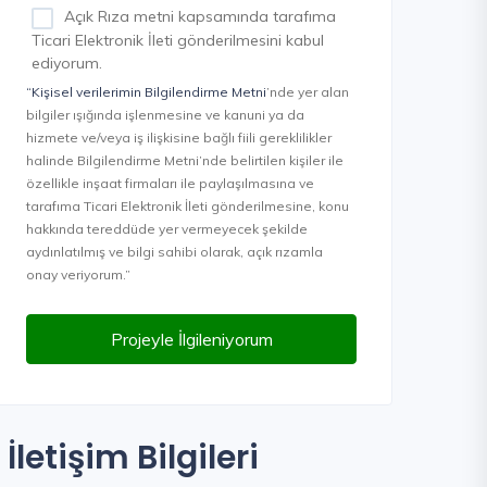
Açık Rıza metni kapsamında tarafıma
Ticari Elektronik İleti gönderilmesini kabul
ediyorum.
“Kişisel verilerimin Bilgilendirme Metni
’nde yer alan
bilgiler ışığında işlenmesine ve kanuni ya da
hizmete ve/veya iş ilişkisine bağlı fiili gereklilikler
halinde Bilgilendirme Metni’nde belirtilen kişiler ile
özellikle inşaat firmaları ile paylaşılmasına ve
tarafıma Ticari Elektronik İleti gönderilmesine, konu
hakkında tereddüde yer vermeyecek şekilde
aydınlatılmış ve bilgi sahibi olarak, açık rızamla
onay veriyorum.”
Projeyle İlgileniyorum
İletişim Bilgileri