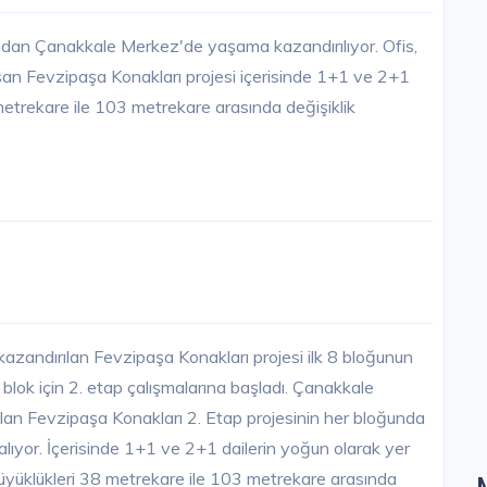
ından Çanakkale Merkez'de yaşama kazandırılıyor. Ofis,
luşan Fevzipaşa Konakları projesi içerisinde 1+1 ve 2+1
 metrekare ile 103 metrekare arasında değişiklik
zandırılan Fevzipaşa Konakları projesi ilk 8 bloğunun
8 blok için 2. etap çalışmalarına başladı. Çanakkale
an Fevzipaşa Konakları 2. Etap projesinin her bloğunda
r alıyor. İçerisinde 1+1 ve 2+1 dailerin yoğun olarak yer
büyüklükleri 38 metrekare ile 103 metrekare arasında