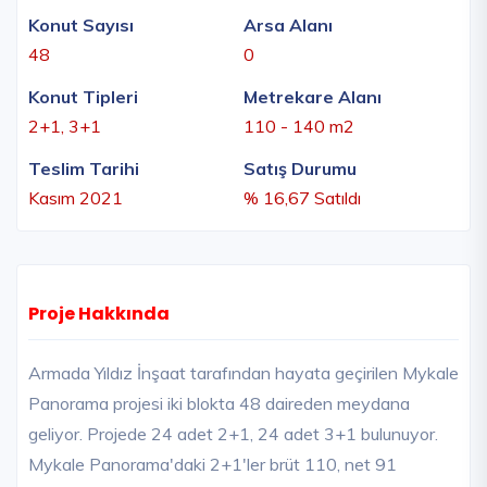
Konut Sayısı
Arsa Alanı
48
0
Konut Tipleri
Metrekare Alanı
2+1, 3+1
110 - 140 m2
Teslim Tarihi
Satış Durumu
Kasım 2021
% 16,67 Satıldı
Proje Hakkında
Armada Yıldız İnşaat tarafından hayata geçirilen Mykale
Panorama projesi iki blokta 48 daireden meydana
geliyor. Projede 24 adet 2+1, 24 adet 3+1 bulunuyor.
Mykale Panorama'daki 2+1'ler brüt 110, net 91