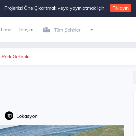
Projenizi Öne Çıkartmak veya yayınlatmak için
Tıklayın
İzmir
İletişim
Tüm Şehirler
a Park Gelibolu
Lokasyon