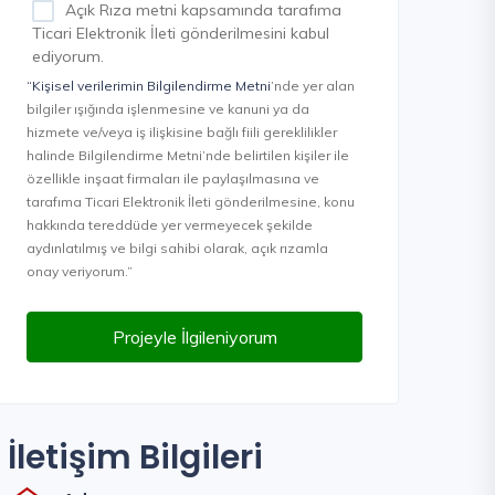
Açık Rıza metni kapsamında tarafıma
Ticari Elektronik İleti gönderilmesini kabul
ediyorum.
“Kişisel verilerimin Bilgilendirme Metni
’nde yer alan
bilgiler ışığında işlenmesine ve kanuni ya da
hizmete ve/veya iş ilişkisine bağlı fiili gereklilikler
halinde Bilgilendirme Metni’nde belirtilen kişiler ile
özellikle inşaat firmaları ile paylaşılmasına ve
tarafıma Ticari Elektronik İleti gönderilmesine, konu
hakkında tereddüde yer vermeyecek şekilde
aydınlatılmış ve bilgi sahibi olarak, açık rızamla
onay veriyorum.”
Projeyle İlgileniyorum
İletişim Bilgileri