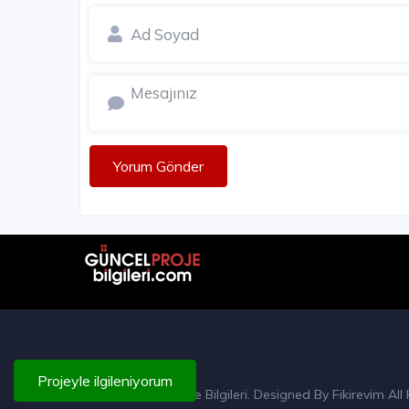
Yorum Gönder
Projeyle ilgileniyorum
© 2015 Güncel Proje Bilgileri. Designed By
Fikirevim
All