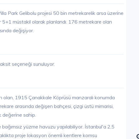
a Park Gelibolu projesi 50 bin metrekarelik arsa üzerine
ar 5+1 müstakil olarak planlandı. 176 metrekare olan
sında değişiyor.
taksit seçeneği sunuluyor.
dan olan, 1915 Çanakkale Köprüsü manzaralı konumda
trekare arasında değişen bahçesi, çizgi üstü mimarisi,
k değerine sahip.
 bağımsız yüzme havuzu yapılabiliyor. İstanbul'a 2,5
aklıkta proje lokasyon önemli kentlere komsu