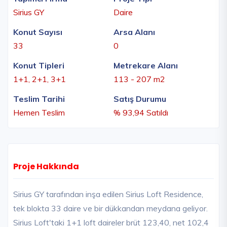
Sirius GY
Daire
Konut Sayısı
Arsa Alanı
33
0
Konut Tipleri
Metrekare Alanı
1+1, 2+1, 3+1
113 - 207 m2
Teslim Tarihi
Satış Durumu
Hemen Teslim
% 93,94 Satıldı
Proje Hakkında
Sirius GY tarafından inşa edilen Sirius Loft Residence,
tek blokta 33 daire ve bir dükkandan meydana geliyor.
Sirius Loft'taki 1+1 loft daireler brüt 123,40, net 102,4