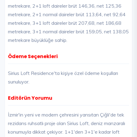
metrekare, 2+1 loft daireler brüt 146,36, net 125,36
metrekare, 2+1 normal daireler brüt 113,64, net 92,64
metrekare, 3+1 loft daireler brüt 207,68, net 186,68
metrekare, 3+1 normal daireler brüt 159,05, net 138,05
metrekare büyüklüğe sahip.
Ödeme Seçenekleri
Sirius Loft Residence'ta kişiye özel ödeme koşulları
sunuluyor.
Editörün Yorumu
İzmir'in yeni ve modern çehresini yansıtan Çiğli'de tek
rezidans ruhsatlı proje olan Sirius Loft, deniz manzaralı
konumuyla dikkat çekiyor. 1+1'den 3+1'e kadar loft