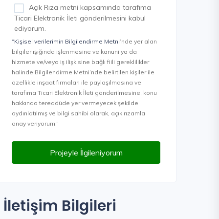
Açık Rıza metni kapsamında tarafıma
Ticari Elektronik İleti gönderilmesini kabul
ediyorum.
“Kişisel verilerimin Bilgilendirme Metni
’nde yer alan
bilgiler ışığında işlenmesine ve kanuni ya da
hizmete ve/veya iş ilişkisine bağlı fiili gereklilikler
halinde Bilgilendirme Metni’nde belirtilen kişiler ile
özellikle inşaat firmaları ile paylaşılmasına ve
tarafıma Ticari Elektronik İleti gönderilmesine, konu
hakkında tereddüde yer vermeyecek şekilde
aydınlatılmış ve bilgi sahibi olarak, açık rızamla
onay veriyorum.”
Projeyle İlgileniyorum
İletişim Bilgileri