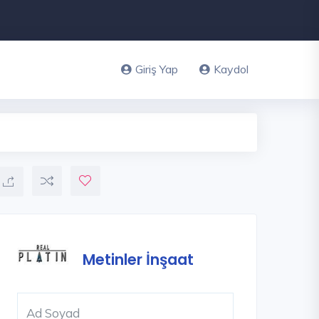
Giriş Yap
Kaydol
Metinler İnşaat