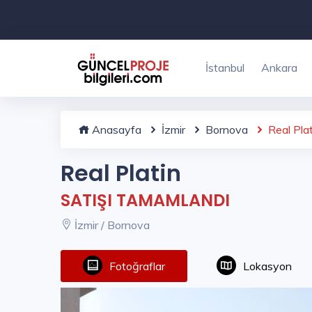
İstanbul
Ankara
Anasayfa
İzmir
Bornova
Real Plat
Real Platin
SATIŞI TAMAMLANDI
İzmir / Bornova
Fotoğraflar
Lokasyon