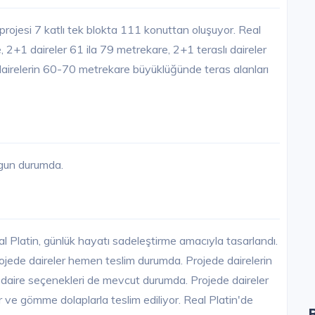
 projesi 7 katlı tek blokta 111 konuttan oluşuyor. Real
, 2+1 daireler 61 ila 79 metrekare, 2+1 teraslı daireler
 dairelerin 60-70 metrekare büyüklüğünde teras alanları
ygun durumda.
l Platin, günlük hayatı sadeleştirme amacıyla tasarlandı.
rojede daireler hemen teslim durumda. Projede dairelerin
 daire seçenekleri de mevcut durumda. Projede daireler
r ve gömme dolaplarla teslim ediliyor. Real Platin'de