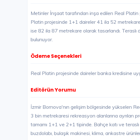
Metinler İnşaat tarafından inşa edilen Real Platin
Platin projesinde 1+1 daireler 41 ila 52 metrekare
ise 82 ila 87 metrekare olarak tasarlandı. Teraslı
bulunuyor.
Ödeme Seçenekleri
Real Platin projesinde daireler banka kredisine u
Editörün Yorumu
İzmir Bornova'nın gelişim bölgesinde yükselen Rea
3 bin metrekaresi rekreasyon alanlarına ayrılan p
tamamı 1+1 ve 2+1 tipinde. Bahçe katı ve teraslı
buzdolabı, bulaşık makinesi, klima, ankastre ürünle