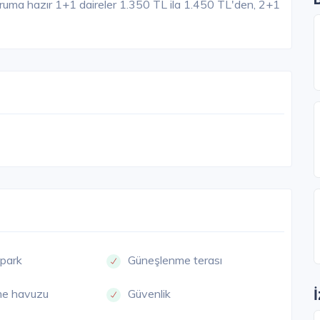
uruma hazır 1+1 daireler 1.350 TL ila 1.450 TL'den, 2+1
opark
Güneşlenme terası
me havuzu
Güvenlik