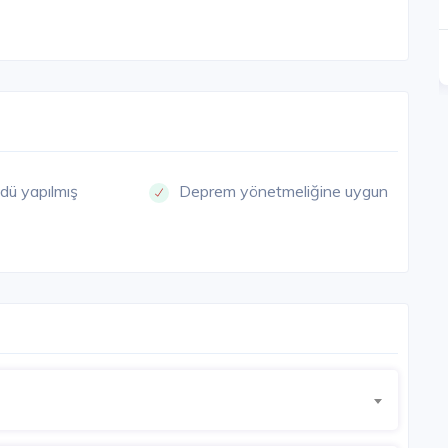
1.250.000 - 3.300.000 TL
Detay
Detay
dü yapılmış
Deprem yönetmeliğine uygun