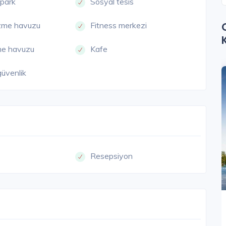
opark
Sosyal tesis
üzme havuzu
Fitness merkezi
me havuzu
Kafe
güvenlik
NOVA
KONAK
Resepsiyon
Modda Port
İzmir / Konak