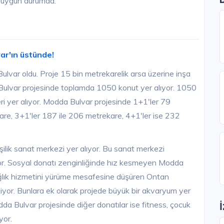
e uygun durumda.
ar'ın üstünde!
lvar oldu. Proje 15 bin metrekarelik arsa üzerine inşa
Bulvar projesinde toplamda 1050 konut yer alıyor. 1050
ri yer alıyor. Modda Bulvar projesinde 1+1'ler 79
re, 3+1'ler 187 ile 206 metrekare, 4+1'ler ise 232
ilik sanat merkezi yer alıyor. Bu sanat merkezi
ıyor. Sosyal donatı zenginliğinde hız kesmeyen Modda
Sağlık hizmetini yürüme mesafesine düşüren Ontan
liyor. Bunlara ek olarak projede büyük bir akvaryum yer
a Bulvar projesinde diğer donatılar ise fitness, çocuk
yor.