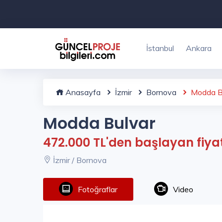
İstanbul
Ankara
Anasayfa
İzmir
Bornova
Modda B
Modda Bulvar
472.000 TL'den başlayan fiya
İzmir / Bornova
Fotoğraflar
Video