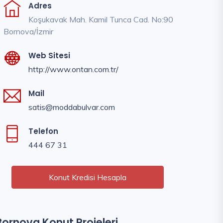
Adres
Koşukavak Mah. Kamil Tunca Cad. No:90
Bornova/İzmir
Web Sitesi
http://www.ontan.com.tr/
Mail
satis@moddabulvar.com
Telefon
444 67 31
Konut Kredisi Hesapla
Bornova Konut Projeleri