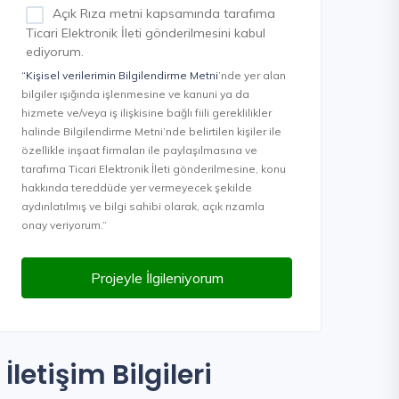
Açık Rıza metni kapsamında tarafıma
Ticari Elektronik İleti gönderilmesini kabul
ediyorum.
“Kişisel verilerimin Bilgilendirme Metni
’nde yer alan
bilgiler ışığında işlenmesine ve kanuni ya da
hizmete ve/veya iş ilişkisine bağlı fiili gereklilikler
halinde Bilgilendirme Metni’nde belirtilen kişiler ile
özellikle inşaat firmaları ile paylaşılmasına ve
tarafıma Ticari Elektronik İleti gönderilmesine, konu
hakkında tereddüde yer vermeyecek şekilde
aydınlatılmış ve bilgi sahibi olarak, açık rızamla
onay veriyorum.”
Projeyle İlgileniyorum
İletişim Bilgileri