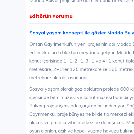
Modda Bulvar projesinde daireler banka kredisin
Editörün Yorumu
Sosyal yaşam konsepti ile gözler Modda Bulv
Ontan Gayrimenkul'un yeni projesinin adı Modda Bu
edilecek olan 5 bloktan meydana geliyor. Modda 
konut içerisinde 1+1, 2+1, 3+1 ve 4+1 konut tiple
metrekare, 2+1'ler 125 metrekare ile 165 metreka
metrekare olarak tasarlandı.
Sosyal yaşam olarak göz dolduran projede 600 kiş
içerisinde bilim müzesi ve sanat müzesi barındır
Bulvar projesi içerisinde çarşı da bulunduruyor. 
Gayrimenkul, proje bünyesine birde tıp merkezi ek
alacak ve proje cazibe merkezine dönüşecek. Modd
oyun alanları, açık ve kapalı yüzme havuzu bulunu