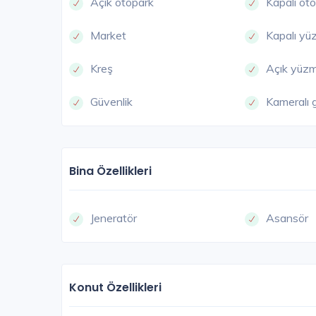
Açık otopark
Kapalı ot
Market
Kapalı y
Kreş
Açık yüz
Güvenlik
Kameralı 
BOR
Bina Özellikleri
Jeneratör
Asansör
Konut Özellikleri
Modda Bulvar
İzmir / Bornova