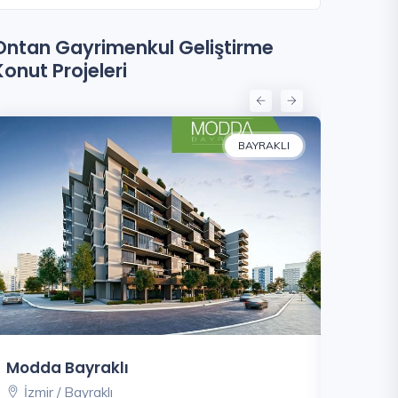
Ontan Gayrimenkul Geliştirme
Konut Projeleri
BAYRAKLI
Modda Bayraklı
Modda 
İzmir / Bayraklı
İzmir /