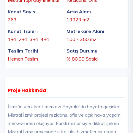
Konut Sayısı
Arsa Alanı
263
13923 m2
Konut Tipleri
Metrekare Alanı
1+1, 2+1, 3+1, 4+1
100 - 350 m2
Teslim Tarihi
Satış Durumu
Hemen Teslim
% 80,99 Satıldı
Proje Hakkında
İzmir'in yeni kent merkezi Bayraklı'da hayata geçirilen
Mistral İzmir projesi rezidans, ofis ve açık hava yaşam
merkezinden oluşuyor. Farklı mimarisiyle dikkat çeken
Mistral İzmir projesinde ultra lüks hizmetler bir arada