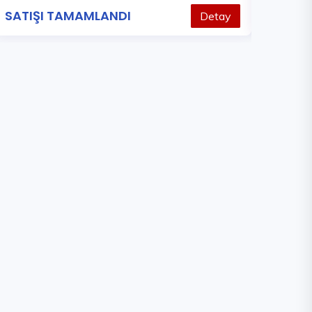
SATIŞI TAMAMLANDI
425.000
Detay