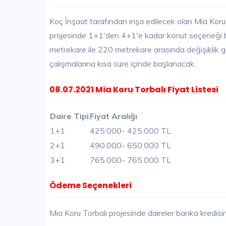
Koç İnşaat tarafından inşa edilecek olan Mia Koru 
projesinde 1+1'den 4+1'e kadar konut seçeneği bul
metrekare ile 220 metrekare arasında değişiklik gö
çalışmalarına kısa süre içinde başlanacak.
08.07.2021 Mia Koru Torbalı Fiyat Listesi
Daire Tipi
Fiyat Aralığı
1+1
425.000
- 425.000 TL
2+1
490.000
- 650.000 TL
3+1
765.000
- 765.000 TL
Ödeme Seçenekleri
Mia Koru Torbalı projesinde daireler banka kredis