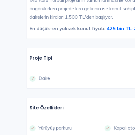
Mia Koru Torbalı projesinin tamamlanması ile konu
öngörülürken projede kira getirinin ise konut sahip
dairelerin kiraları 1.500 TL'den başlıyor.
En düşük-en yüksek konut fiyatı:
425 bin TL-
Proje Tipi
Daire
Site Özellikleri
Yürüyüş parkuru
Kapalı ot