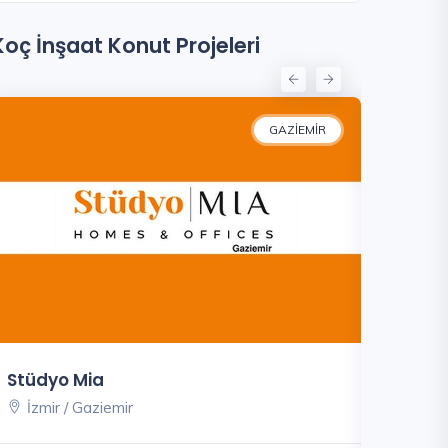
Koç İnşaat Konut Projeleri
GAZIEMIR
Stüdyo Mia
Mia Koru
İzmir / Gaziemir
İzmir / 