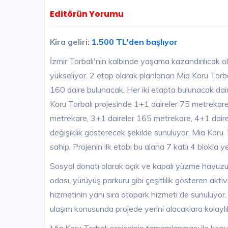
Editörün Yorumu
Kira geliri:
1.500 TL'den başlıyor
İzmir Torbalı'nın kalbinde yaşama kazandırılıcak ol
yükseliyor. 2 etap olarak planlanan Mia Koru Torbal
160 daire bulunacak. Her iki etapta bulunacak da
Koru Torbalı projesinde 1+1 daireler 75 metrekare
metrekare, 3+1 daireler 165 metrekare, 4+1 daire
değişiklik gösterecek şekilde sunuluyor. Mia Koru 
sahip. Projenin ilk etabı bu alana 7 katlı 4 blokla y
Sosyal donatı olarak açık ve kapalı yüzme havuzu,
odası, yürüyüş parkuru gibi çeşitlilik gösteren akt
hizmetinin yanı sıra otopark hizmeti de sunuluyor. 
ulaşım konusunda projede yerini alacaklara kolaylı