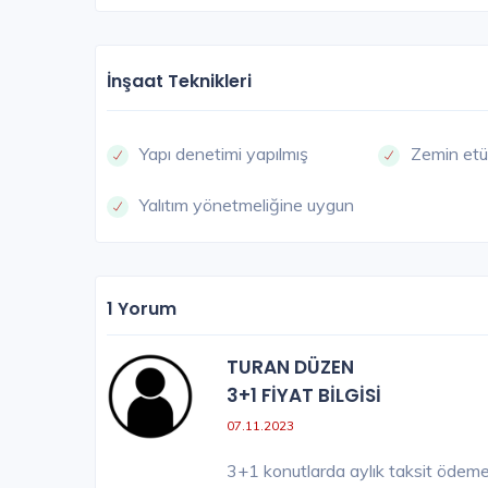
SATIŞI TAMAMLANDI
İnşaat Teknikleri
Yapı denetimi yapılmış
Zemin etü
Yalıtım yönetmeliğine uygun
1 Yorum
TURAN DÜZEN
3+1 FİYAT BİLGİSİ
07.11.2023
3+1 konutlarda aylık taksit ödeme t