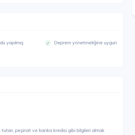
SATIŞI TAMAMLANDI
Detay
Detay
dü yapılmış
Deprem yönetmeliğine uygun
utarı, peşinat ve banka kredisi gibi bilgileri almak