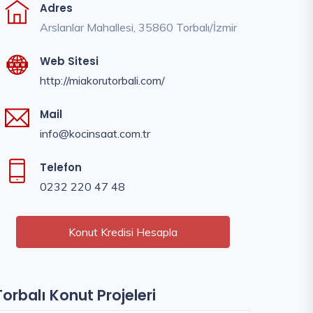
Adres
Arslanlar Mahallesi, 35860 Torbalı/İzmir
Web Sitesi
http://miakorutorbali.com/
Mail
info@kocinsaat.com.tr
Telefon
0232 220 47 48
Konut Kredisi Hesapla
Torbalı Konut Projeleri