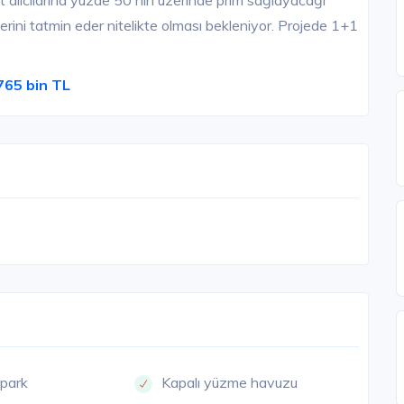
t alıcılarına yüzde 50'nin üzerinde prim sağlayacağı
lerini tatmin eder nitelikte olması bekleniyor. Projede 1+1
765 bin TL
opark
Kapalı yüzme havuzu