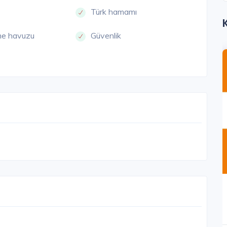
Türk hamamı
me havuzu
Güvenlik
IEMIR
BORNOVA
Mia Suites Bornova
İzmir / Bornova