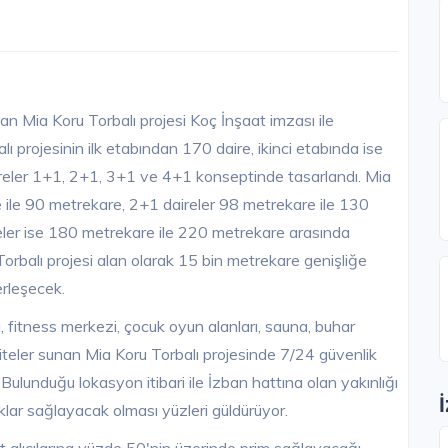
an Mia Koru Torbalı projesi Koç İnşaat imzası ile
ı projesinin ilk etabından 170 daire, ikinci etabında ise
ireler 1+1, 2+1, 3+1 ve 4+1 konseptinde tasarlandı. Mia
 ile 90 metrekare, 2+1 daireler 98 metrekare ile 130
ler ise 180 metrekare ile 220 metrekare arasında
Torbalı projesi alan olarak 15 bin metrekare genişliğe
erleşecek.
 fitness merkezi, çocuk oyun alanları, sauna, buhar
iviteler sunan Mia Koru Torbalı projesinde 7/24 güvenlik
Bulunduğu lokasyon itibari ile İzban hattına olan yakınlığı
klar sağlayacak olması yüzleri güldürüyor.