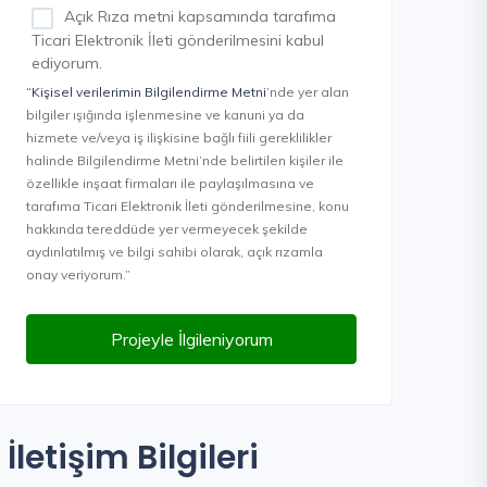
Açık Rıza metni kapsamında tarafıma
Ticari Elektronik İleti gönderilmesini kabul
ediyorum.
“Kişisel verilerimin Bilgilendirme Metni
’nde yer alan
bilgiler ışığında işlenmesine ve kanuni ya da
hizmete ve/veya iş ilişkisine bağlı fiili gereklilikler
halinde Bilgilendirme Metni’nde belirtilen kişiler ile
özellikle inşaat firmaları ile paylaşılmasına ve
tarafıma Ticari Elektronik İleti gönderilmesine, konu
hakkında tereddüde yer vermeyecek şekilde
aydınlatılmış ve bilgi sahibi olarak, açık rızamla
onay veriyorum.”
Projeyle İlgileniyorum
İletişim Bilgileri