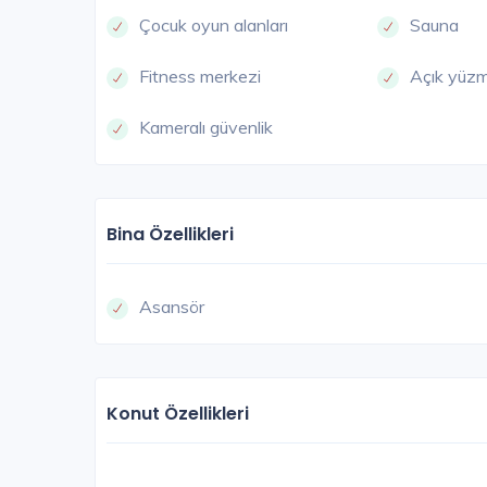
Çocuk oyun alanları
Sauna
Fitness merkezi
Açık yüz
Kameralı güvenlik
GAZ
Bina Özellikleri
Asansör
Mia Garden Menderes
Konut Özellikleri
İzmir / Gaziemir