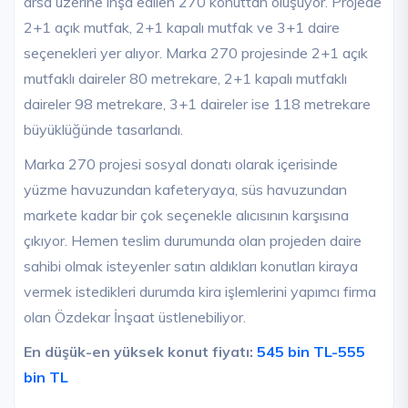
arsa üzerine inşa edilen 270 konuttan oluşuyor. Projede
2+1 açık mutfak, 2+1 kapalı mutfak ve 3+1 daire
seçenekleri yer alıyor. Marka 270 projesinde 2+1 açık
mutfaklı daireler 80 metrekare, 2+1 kapalı mutfaklı
daireler 98 metrekare, 3+1 daireler ise 118 metrekare
büyüklüğünde tasarlandı.
Marka 270 projesi sosyal donatı olarak içerisinde
yüzme havuzundan kafeteryaya, süs havuzundan
markete kadar bir çok seçenekle alıcısının karşısına
çıkıyor. Hemen teslim durumunda olan projeden daire
sahibi olmak isteyenler satın aldıkları konutları kiraya
vermek istedikleri durumda kira işlemlerini yapımcı firma
olan Özdekar İnşaat üstlenebiliyor.
En düşük-en yüksek konut fiyatı:
545 bin TL-555
bin TL