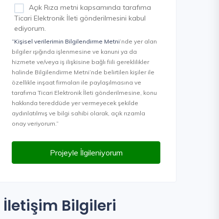
Açık Rıza metni kapsamında tarafıma
Ticari Elektronik İleti gönderilmesini kabul
ediyorum.
“Kişisel verilerimin Bilgilendirme Metni
’nde yer alan
bilgiler ışığında işlenmesine ve kanuni ya da
hizmete ve/veya iş ilişkisine bağlı fiili gereklilikler
halinde Bilgilendirme Metni’nde belirtilen kişiler ile
özellikle inşaat firmaları ile paylaşılmasına ve
tarafıma Ticari Elektronik İleti gönderilmesine, konu
hakkında tereddüde yer vermeyecek şekilde
aydınlatılmış ve bilgi sahibi olarak, açık rızamla
onay veriyorum.”
Projeyle İlgileniyorum
İletişim Bilgileri