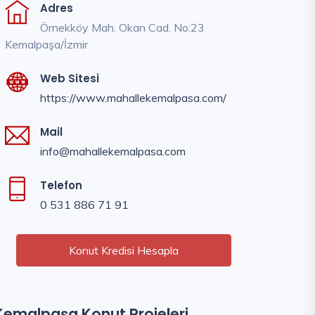
Adres
Örnekköy Mah. Okan Cad. No:23
Kemalpaşa/İzmir
Web Sitesi
https://www.mahallekemalpasa.com/
Mail
info@mahallekemalpasa.com
Telefon
0 531 886 71 91
Konut Kredisi Hesapla
Kemalpaşa Konut Projeleri