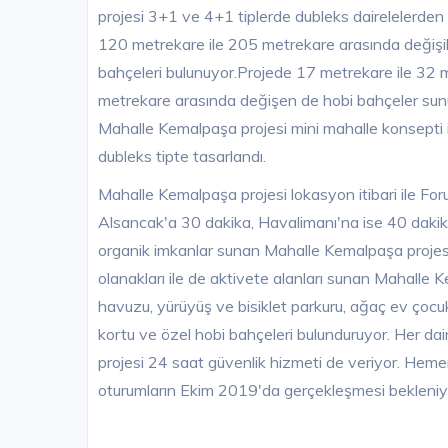
projesi 3+1 ve 4+1 tiplerde dubleks dairelelerden
120 metrekare ile 205 metrekare arasında değişikli
bahçeleri bulunuyor.Projede 17 metrekare ile 32 
metrekare arasında değişen de hobi bahçeler sunu
Mahalle Kemalpaşa projesi mini mahalle konsepti il
dubleks tipte tasarlandı.
Mahalle Kemalpaşa projesi lokasyon itibari ile F
Alsancak'a 30 dakika, Havalimanı'na ise 40 dakik
organik imkanlar sunan Mahalle Kemalpaşa projesi
olanakları ile de aktivete alanları sunan Mahalle 
havuzu, yürüyüş ve bisiklet parkuru, ağaç ev çocuk
kortu ve özel hobi bahçeleri bulunduruyor. Her da
projesi 24 saat güvenlik hizmeti de veriyor. Hem
oturumların Ekim 2019'da gerçekleşmesi bekleniy