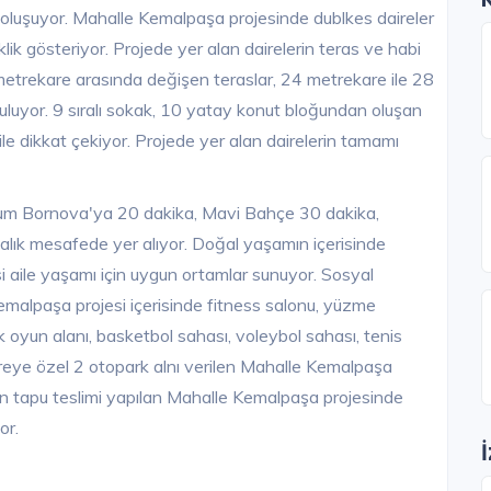
 oluşuyor. Mahalle Kemalpaşa projesinde dublkes daireler
k gösteriyor. Projede yer alan dairelerin teras ve habi
metrekare arasında değişen teraslar, 24 metrekare ile 28
luyor. 9 sıralı sokak, 10 yatay konut bloğundan oluşan
e dikkat çekiyor. Projede yer alan dairelerin tamamı
orum Bornova'ya 20 dakika, Mavi Bahçe 30 dakika,
alık mesafede yer alıyor. Doğal yaşamın içerisinde
 aile yaşamı için uygun ortamlar sunuyor. Sosyal
Kemalpaşa projesi içerisinde fitness salonu, yüzme
 oyun alanı, basketbol sahası, voleybol sahası, tenis
ireye özel 2 otopark alnı verilen Mahalle Kemalpaşa
en tapu teslimi yapılan Mahalle Kemalpaşa projesinde
or.