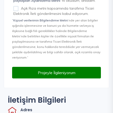
paylaşılan Aydınlatma Metni
'ni okudum, anladım.
Açık Rıza metni kapsamında tarafıma Ticari
Elektronik İleti gönderilmesini kabul ediyorum.
“Kişisel verilerimin Bilgilendirme Metni
’nde yer alan bilgiler
ışığında işlenmesine ve kanuni ya da hizmete ve/veya iş
ilişkisine bağlı fiili gereklilikler halinde Bilgilendirme
Metni’nde belirtilen kişiler ile özellikle inşaat firmaları ile
paylaşılmasına ve tarafıma Ticari Elektronik İleti
gönderilmesine, konu hakkında tereddüde yer vermeyecek
şekilde aydınlatılmış ve bilgi sahibi olarak, açık rızamla onay
veriyorum.”
Projeyle İlgileniyorum
İletişim Bilgileri
Adres