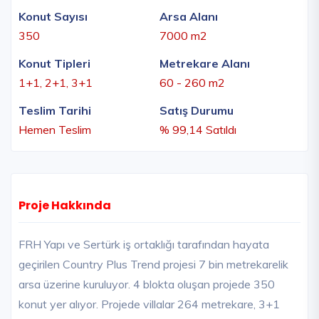
Konut Sayısı
Arsa Alanı
350
7000 m2
Konut Tipleri
Metrekare Alanı
1+1, 2+1, 3+1
60 - 260 m2
Teslim Tarihi
Satış Durumu
Hemen Teslim
% 99,14 Satıldı
Proje Hakkında
FRH Yapı ve Sertürk iş ortaklığı tarafından hayata
geçirilen Country Plus Trend projesi 7 bin metrekarelik
arsa üzerine kuruluyor. 4 blokta oluşan projede 350
konut yer alıyor. Projede villalar 264 metrekare, 3+1