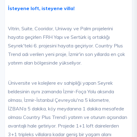
İsteyene loft, isteyene villa!
Vitrin, Suite, Cooridor, Uniway ve Palm projelerini
hayata geçirlen FRH Yapı ve Sertürk iş ortaklığı
Seyrek'teki 6. projesini hayata geçiriyor. Country Plus
Trend adı verilen yeni proje, İzmir'in son yıllarda en çok
yatırım alan bölgesinde yükseliyor.
Üniversite ve kolejlere ev sahipliği yapan Seyrek
beldesinin aynı zamanda İzmir-Foça Yolu aksında
olması, İzmir-İstanbul Çevreyolu'na 5 kilometre,
İZBAN’a 5 dakika, köy meydanına 1 dakika mesafede
olması Country Plus Trend’i yatırım ve oturum açısından
avantajlı hale getiriyor. Projede 1+1 loft dairelerden
3+1 tripleks villalara kadar geniş bir yaşam alanı