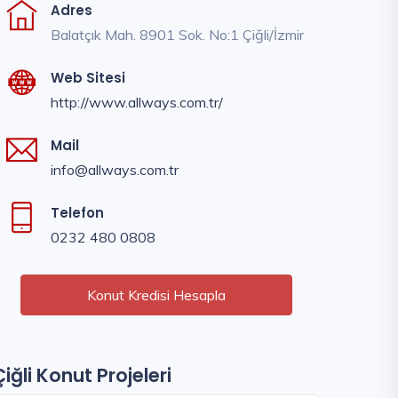
Adres
Balatçık Mah. 8901 Sok. No:1 Çiğli/İzmir
Web Sitesi
http://www.allways.com.tr/
Mail
info@allways.com.tr
Telefon
0232 480 0808
Konut Kredisi Hesapla
Çiğli Konut Projeleri