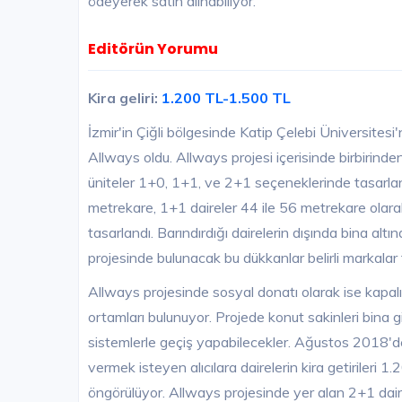
ödeyerek satın alınabiliyor.
Editörün Yorumu
Kira geliri:
1.200 TL-1.500 TL
İzmir'in Çiğli bölgesinde Katip Çelebi Üniversites
Allways oldu. Allways projesi içerisinde birbirinde
üniteler 1+0, 1+1, ve 2+1 seçeneklerinde tasarlan
metrekare, 1+1 daireler 44 ile 56 metrekare olara
tasarlandı. Barındırdığı dairelerin dışında bina a
projesinde bulunacak bu dükkanlar belirli markala
Allways projesinde sosyal donatı olarak ise kapal
ortamları bulunuyor. Projede konut sakinleri bina gi
sistemlerle geçiş yapabilecekler. Ağustos 2018'de
vermek isteyen alıcılara dairelerin kira getirileri 
öngörülüyor. Allways projesinde yer alan 2+1 dair