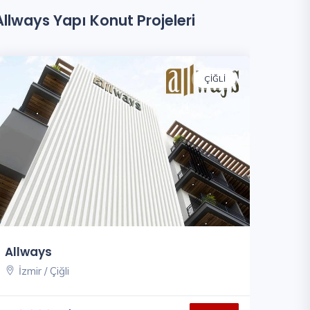
Allways Yapı Konut Projeleri
ÇIĞLI
Allways
İzmir / Çiğli