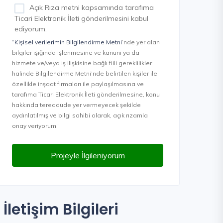
Açık Rıza metni kapsamında tarafıma
Ticari Elektronik İleti gönderilmesini kabul
ediyorum.
“Kişisel verilerimin Bilgilendirme Metni
’nde yer alan
bilgiler ışığında işlenmesine ve kanuni ya da
hizmete ve/veya iş ilişkisine bağlı fiili gereklilikler
halinde Bilgilendirme Metni’nde belirtilen kişiler ile
özellikle inşaat firmaları ile paylaşılmasına ve
tarafıma Ticari Elektronik İleti gönderilmesine, konu
hakkında tereddüde yer vermeyecek şekilde
aydınlatılmış ve bilgi sahibi olarak, açık rızamla
onay veriyorum.”
Projeyle İlgileniyorum
İletişim Bilgileri