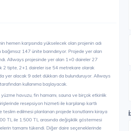
i'nin hemen karşısında yükselecek olan projenin adı
n bağımsız 147 ünite barındırıyor. Projede yer alan
dı. Allways projesinde yer alan 1+0 daireler 27
k 2 tipte, 2+1 daireler ise 54 metrekare olarak
ltında yer alacak 9 adet dükkan da bulunduruyor. Allways
r tarafından kullanıma başlayacak.
ı yüzme havuzu, fin hamamı, sauna ve birçok etkinlik
rişlerinde resepsiyon hizmeti ile karşılanıp kartlı
 teslim edilmesi planlanan projede konutlarını kiraya
1.200 TL ile 1.500 TL arasında değişiklik göstermesi
elerin tamamı tükendi. Diğer daire seçeneklerinde