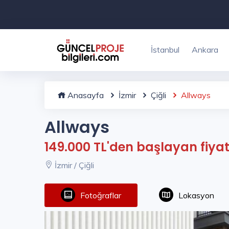
İstanbul
Ankara
Anasayfa
İzmir
Çiğli
Allways
Allways
149.000 TL'den başlayan fiyat
İzmir / Çiğli
Fotoğraflar
Lokasyon