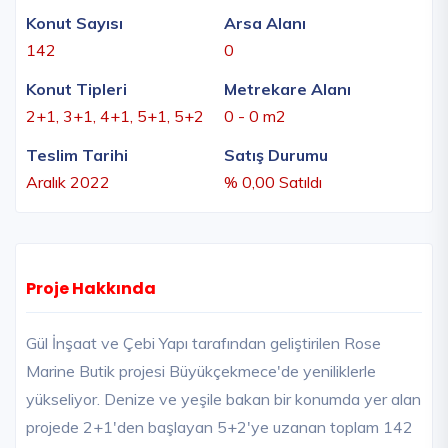
Konut Sayısı
Arsa Alanı
142
0
Konut Tipleri
Metrekare Alanı
2+1, 3+1, 4+1, 5+1, 5+2
0 - 0 m2
Teslim Tarihi
Satış Durumu
Aralık 2022
% 0,00 Satıldı
Proje Hakkında
Gül İnşaat ve Çebi Yapı tarafından geliştirilen Rose
Marine Butik projesi Büyükçekmece'de yeniliklerle
yükseliyor. Denize ve yeşile bakan bir konumda yer alan
projede 2+1'den başlayan 5+2'ye uzanan toplam 142