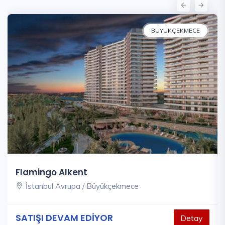
BÜYÜKÇEKMECE
Flamingo Alkent
İstanbul Avrupa / Büyükçekmece
SATIŞI DEVAM EDİYOR
Detay