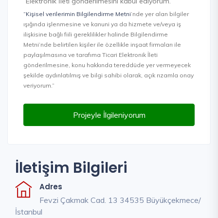
Elektronik İleti gönderilmesini kabul ediyorum.
“Kişisel verilerimin Bilgilendirme Metni
’nde yer alan bilgiler
ışığında işlenmesine ve kanuni ya da hizmete ve/veya iş
ilişkisine bağlı fiili gereklilikler halinde Bilgilendirme
Metni’nde belirtilen kişiler ile özellikle inşaat firmaları ile
paylaşılmasına ve tarafıma Ticari Elektronik İleti
gönderilmesine, konu hakkında tereddüde yer vermeyecek
şekilde aydınlatılmış ve bilgi sahibi olarak, açık rızamla onay
veriyorum.”
Projeyle İlgileniyorum
İletişim Bilgileri
Adres
Fevzi Çakmak Cad. 13 34535 Büyükçekmece/
İstanbul