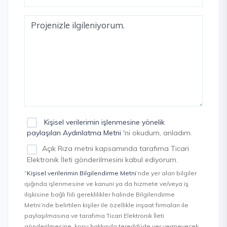
Kişisel verilerimin işlenmesine yönelik
paylaşılan Aydınlatma Metni
'ni okudum, anladım.
Açık Rıza metni kapsamında tarafıma Ticari
Elektronik İleti gönderilmesini kabul ediyorum.
“Kişisel verilerimin Bilgilendirme Metni
’nde yer alan bilgiler
ışığında işlenmesine ve kanuni ya da hizmete ve/veya iş
ilişkisine bağlı fiili gereklilikler halinde Bilgilendirme
Metni’nde belirtilen kişiler ile özellikle inşaat firmaları ile
paylaşılmasına ve tarafıma Ticari Elektronik İleti
gönderilmesine, konu hakkında tereddüde yer vermeyecek