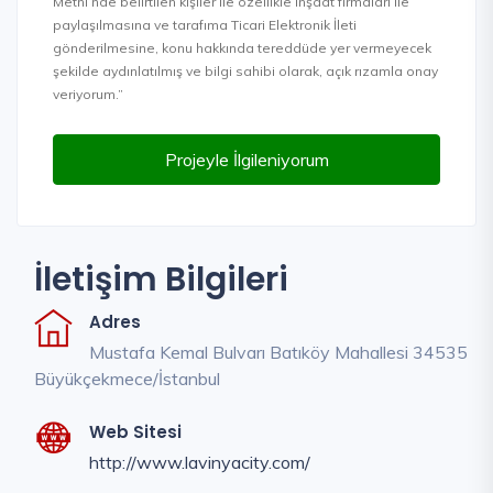
Metni’nde belirtilen kişiler ile özellikle inşaat firmaları ile
paylaşılmasına ve tarafıma Ticari Elektronik İleti
gönderilmesine, konu hakkında tereddüde yer vermeyecek
şekilde aydınlatılmış ve bilgi sahibi olarak, açık rızamla onay
veriyorum.”
Projeyle İlgileniyorum
İletişim Bilgileri
Adres
Mustafa Kemal Bulvarı Batıköy Mahallesi 34535
Büyükçekmece/İstanbul
Web Sitesi
http://www.lavinyacity.com/