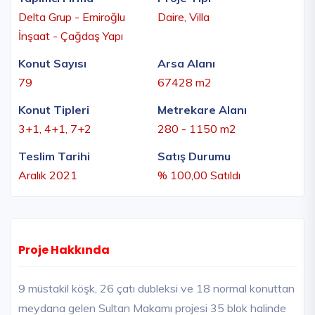
Delta Grup - Emiroğlu
Daire, Villa
İnşaat - Çağdaş Yapı
Konut Sayısı
Arsa Alanı
79
67428 m2
Konut Tipleri
Metrekare Alanı
3+1, 4+1, 7+2
280 - 1150 m2
Teslim Tarihi
Satış Durumu
Aralık 2021
% 100,00 Satıldı
Proje Hakkında
9 müstakil köşk, 26 çatı dubleksi ve 18 normal konuttan
meydana gelen Sultan Makamı projesi 35 blok halinde