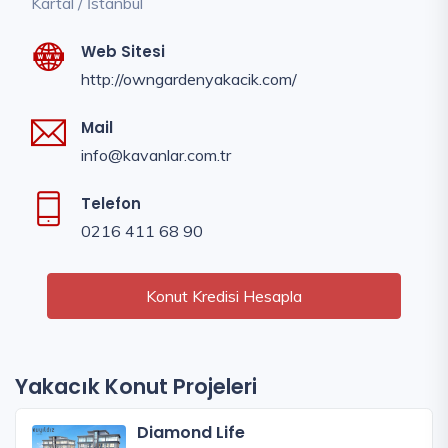
Kartal / İstanbul
Web Sitesi
http://owngardenyakacik.com/
Mail
info@kavanlar.com.tr
Telefon
0216 411 68 90
Konut Kredisi Hesapla
Yakacık Konut Projeleri
Diamond Life