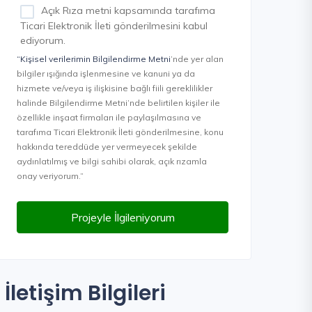
Açık Rıza metni kapsamında tarafıma
Ticari Elektronik İleti gönderilmesini kabul
ediyorum.
“Kişisel verilerimin Bilgilendirme Metni
’nde yer alan
bilgiler ışığında işlenmesine ve kanuni ya da
hizmete ve/veya iş ilişkisine bağlı fiili gereklilikler
halinde Bilgilendirme Metni’nde belirtilen kişiler ile
özellikle inşaat firmaları ile paylaşılmasına ve
tarafıma Ticari Elektronik İleti gönderilmesine, konu
hakkında tereddüde yer vermeyecek şekilde
aydınlatılmış ve bilgi sahibi olarak, açık rızamla
onay veriyorum.”
Projeyle İlgileniyorum
İletişim Bilgileri