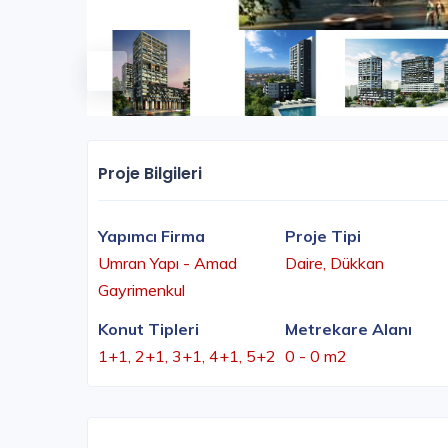
Proje Bilgileri
Yapımcı Firma
Proje Tipi
Umran Yapı - Amad
Daire, Dükkan
Gayrimenkul
Konut Tipleri
Metrekare Alanı
1+1, 2+1, 3+1, 4+1, 5+2
0 - 0 m2