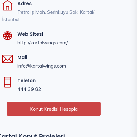
Adres
Petroliş Mah. Serinkuyu Sok. Kartal/
İstanbul
Web Sitesi
http://kartalwings.com/
Mail
info@kartalwings.com
Telefon
444 39 82
Konut Kredisi Hesapla
Kartal Konut Projeleri