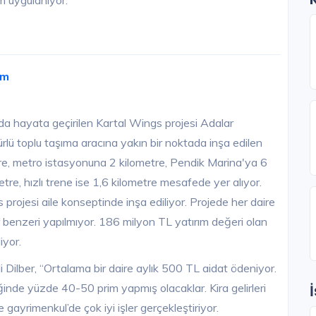
m uygulanıyor.
im
'da hayata geçirilen Kartal Wings projesi Adalar
lü toplu taşıma aracına yakın bir noktada inşa edilen
tre, metro istasyonuna 2 kilometre, Pendik Marina'ya 6
e, hızlı trene ise 1,6 kilometre mesafede yer alıyor.
projesi aile konseptinde inşa ediliyor. Projede her daire
r benzeri yapılmıyor. 186 milyon TL yatırım değeri olan
iyor.
ilber, “Ortalama bir daire aylık 500 TL aidat ödeniyor.
nde yüzde 40-50 prim yapmış olacaklar. Kira gelirleri
 gayrimenkul’de çok iyi işler gerçekleştiriyor.