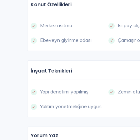
Konut Özellikleri
Merkezi ısıtma
Isı pay öl
Ebeveyn giyinme odası
Çamaşır o
İnşaat Teknikleri
Yapı denetimi yapılmış
Zemin etü
Yalıtım yönetmeliğine uygun
Yorum Yaz