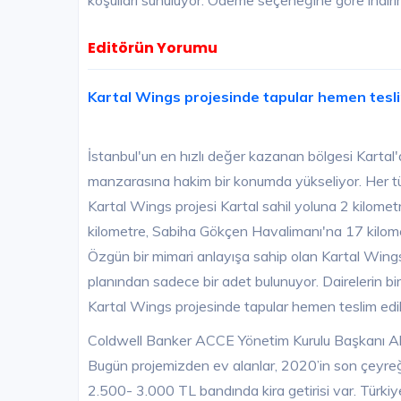
koşulları sunuluyor. Ödeme seçeneğine göre indiri
Editörün Yorumu
Kartal Wings projesinde tapular hemen tesl
İstanbul'un en hızlı değer kazanan bölgesi Kartal
manzarasına hakim bir konumda yükseliyor. Her tür
Kartal Wings projesi Kartal sahil yoluna 2 kilome
kilometre, Sabiha Gökçen Havalimanı'na 17 kilometr
Özgün bir mimari anlayışa sahip olan Kartal Wings 
planından sadece bir adet bulunuyor. Dairelerin bi
Kartal Wings projesinde tapular hemen teslim edil
Coldwell Banker ACCE Yönetim Kurulu Başkanı Ali D
Bugün projemizden ev alanlar, 2020’in son çeyreği
2.500- 3.000 TL bandında kira getirisi var. Türkiye