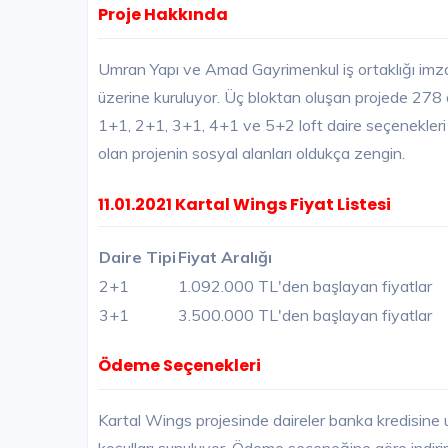
Proje Hakkında
Umran Yapı ve Amad Gayrimenkul iş ortaklığı imza
üzerine kuruluyor. Üç bloktan oluşan projede 278 
1+1, 2+1, 3+1, 4+1 ve 5+2 loft daire seçenekleri 
olan projenin sosyal alanları oldukça zengin.
11.01.2021 Kartal Wings Fiyat Listesi
Daire Tipi
Fiyat Aralığı
2+1
1.092.000 TL'den başlayan fiyatlar
3+1
3.500.000 TL'den başlayan fiyatlar
Ödeme Seçenekleri
Kartal Wings projesinde daireler banka kredisin