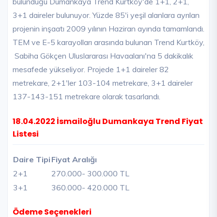
bulunduğu Dumankaya Trend Kurtköy'de 1+1, 2+1,
3+1 daireler bulunuyor. Yüzde 85'i yeşil alanlara ayrılan
projenin inşaatı 2009 yılının Haziran ayında tamamlandı.
TEM ve E-5 karayolları arasında bulunan Trend Kurtköy,
Sabiha Gökçen Uluslararası Havaalanı'na 5 dakikalık
mesafede yükseliyor. Projede 1+1 daireler 82
metrekare, 2+1'ler 103-104 metrekare, 3+1 daireler
137-143-151 metrekare olarak tasarlandı.
18.04.2022 İsmailoğlu Dumankaya Trend Fiyat
Listesi
Daire Tipi
Fiyat Aralığı
2+1
270.000
- 300.000 TL
3+1
360.000
- 420.000 TL
Ödeme Seçenekleri