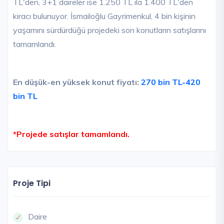
TL'den, 3+1 daireler ise 1.250 TL ila 1.400 TL'den
kiracı bulunuyor. İsmailoğlu Gayrimenkul, 4 bin kişinin
yaşamını sürdürdüğü projedeki son konutların satışlarını
tamamlandı.
En düşük-en yüksek konut fiyatı:
270 bin TL-420
bin TL
*Projede satışlar tamamlandı.
Proje Tipi
Daire