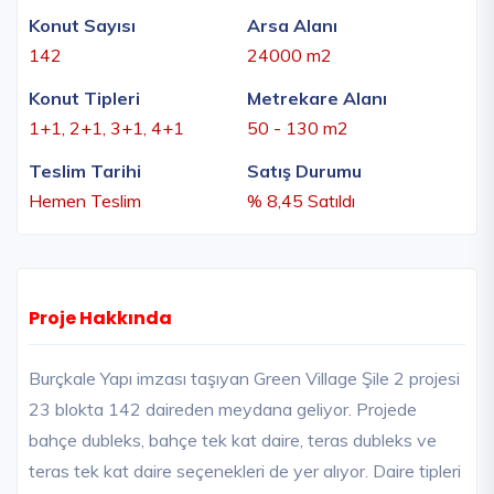
Konut Sayısı
Arsa Alanı
142
24000 m2
Konut Tipleri
Metrekare Alanı
1+1, 2+1, 3+1, 4+1
50 - 130 m2
Teslim Tarihi
Satış Durumu
Hemen Teslim
% 8,45 Satıldı
Proje Hakkında
Burçkale Yapı imzası taşıyan Green Village Şile 2 projesi
23 blokta 142 daireden meydana geliyor. Projede
bahçe dubleks, bahçe tek kat daire, teras dubleks ve
teras tek kat daire seçenekleri de yer alıyor. Daire tipleri