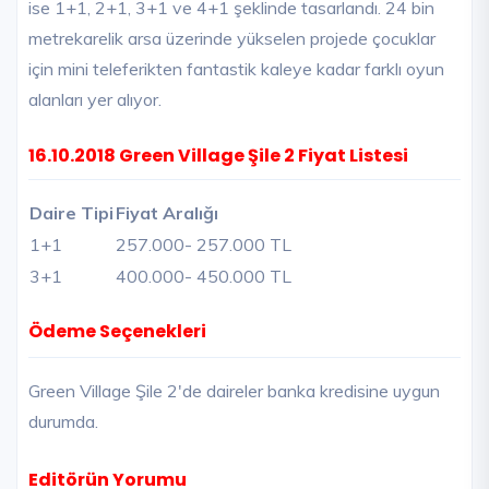
ise 1+1, 2+1, 3+1 ve 4+1 şeklinde tasarlandı. 24 bin
metrekarelik arsa üzerinde yükselen projede çocuklar
için mini teleferikten fantastik kaleye kadar farklı oyun
alanları yer alıyor.
16.10.2018 Green Village Şile 2 Fiyat Listesi
Daire Tipi
Fiyat Aralığı
1+1
257.000
- 257.000 TL
3+1
400.000
- 450.000 TL
Ödeme Seçenekleri
Green Village Şile 2'de daireler banka kredisine uygun
durumda.
Editörün Yorumu