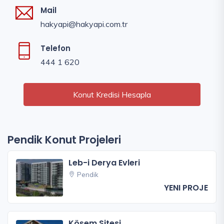
Mail
hakyapi@hakyapi.com.tr
Telefon
444 1 620
Konut Kredisi Hesapla
Pendik Konut Projeleri
Leb-i Derya Evleri
Pendik
YENI PROJE
Köşem Sitesi