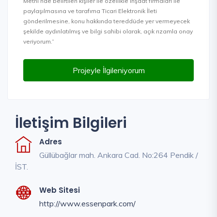
Metni’nde belirtilen kişiler ile özellikle inşaat firmaları ile
paylaşılmasına ve tarafıma Ticari Elektronik İleti
gönderilmesine, konu hakkında tereddüde yer vermeyecek
şekilde aydınlatılmış ve bilgi sahibi olarak, açık rızamla onay
veriyorum.”
Projeyle İlgileniyorum
İletişim Bilgileri
Adres
Güllübağlar mah. Ankara Cad. No:264 Pendik /
İST.
Web Sitesi
http://www.essenpark.com/