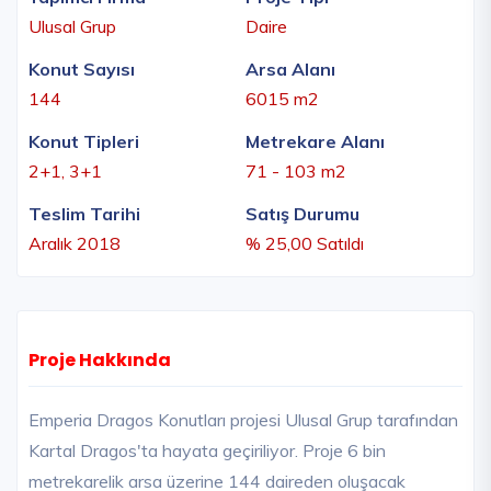
Ulusal Grup
Daire
Konut Sayısı
Arsa Alanı
144
6015 m2
Konut Tipleri
Metrekare Alanı
2+1, 3+1
71 - 103 m2
Teslim Tarihi
Satış Durumu
Aralık 2018
% 25,00 Satıldı
Proje Hakkında
Emperia Dragos Konutları projesi Ulusal Grup tarafından
Kartal Dragos'ta hayata geçiriliyor. Proje 6 bin
metrekarelik arsa üzerine 144 daireden oluşacak