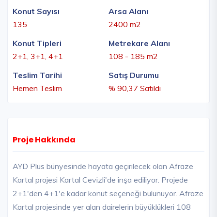
Konut Sayısı
Arsa Alanı
135
2400 m2
Konut Tipleri
Metrekare Alanı
2+1, 3+1, 4+1
108 - 185 m2
Teslim Tarihi
Satış Durumu
Hemen Teslim
% 90,37 Satıldı
Proje Hakkında
AYD Plus bünyesinde hayata geçirilecek olan Afraze
Kartal projesi Kartal Cevizli'de inşa ediliyor. Projede
2+1'den 4+1'e kadar konut seçeneği bulunuyor. Afraze
Kartal projesinde yer alan dairelerin büyüklükleri 108