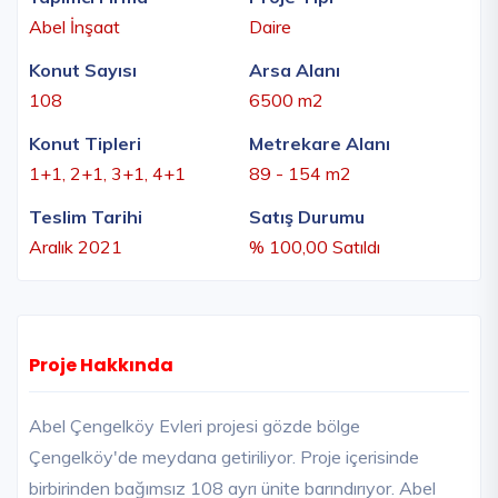
Abel İnşaat
Daire
Konut Sayısı
Arsa Alanı
108
6500 m2
Konut Tipleri
Metrekare Alanı
1+1, 2+1, 3+1, 4+1
89 - 154 m2
Teslim Tarihi
Satış Durumu
Aralık 2021
% 100,00 Satıldı
Proje Hakkında
Abel Çengelköy Evleri projesi gözde bölge
Çengelköy'de meydana getiriliyor. Proje içerisinde
birbirinden bağımsız 108 ayrı ünite barındırıyor. Abel