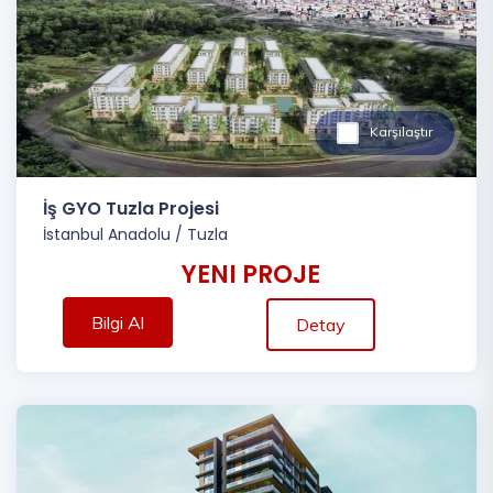
Karşılaştır
İş GYO Tuzla Projesi
İstanbul Anadolu
/
Tuzla
YENI PROJE
Bilgi Al
Detay