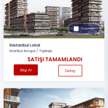
Karşılaştır
İnistanbul Lokal
İstanbul Avrupa
/
Topkapı
SATIŞI TAMAMLANDI
Bilgi Al
Detay