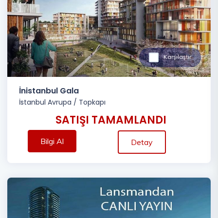
Karşılaştır
İnistanbul Gala
İstanbul Avrupa
/
Topkapı
SATIŞI TAMAMLANDI
Bilgi Al
Detay