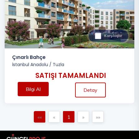
Karşılaştır
Çınarlı Bahçe
İstanbul Anadolu
/
Tuzla
SATIŞI TAMAMLANDI
Bilgi Al
Detay
««
«
1
»
»»