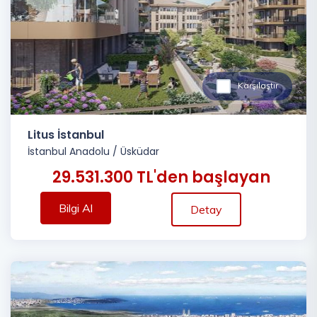
Karşılaştır
Litus İstanbul
İstanbul Anadolu
/
Üsküdar
29.531.300 TL'den başlayan
Bilgi Al
Detay