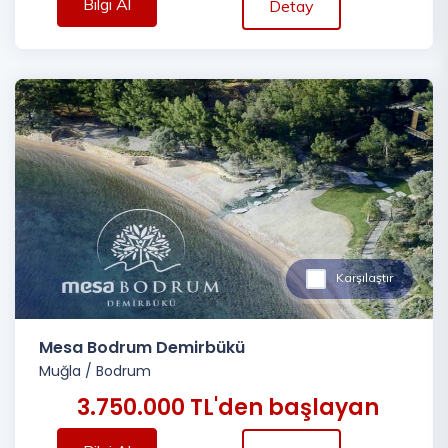
Bilgi Al
Detay
Karşılaştır
Mesa Bodrum Demirbükü
Muğla
/
Bodrum
3.750.000 TL'den başlayan