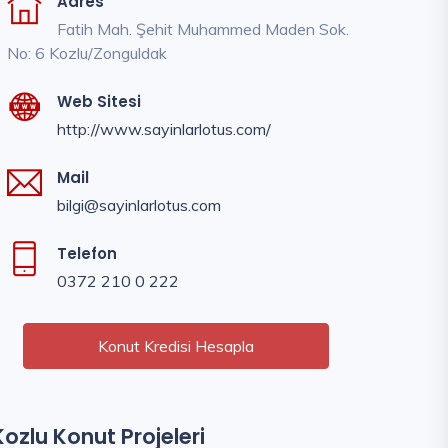
Adres
Fatih Mah. Şehit Muhammed Maden Sok.
No: 6 Kozlu/Zonguldak
Web Sitesi
http://www.sayinlarlotus.com/
Mail
bilgi@sayinlarlotus.com
Telefon
0372 210 0 222
Konut Kredisi Hesapla
Kozlu Konut Projeleri