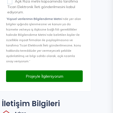
Açık Rıza metni kapsamında tarafıma
Ticari Elektronik İleti gönderilmesini kabul
ediyorum.
“Kişisel verilerimin Bilgilendirme Metni
’nde yer alan
bilgiler ışığında işlenmesine ve kanuni ya da
hizmete ve/veya iş ilişkisine bağlı fiili gereklilikler
halinde Bilgilendirme Metni’nde belirtilen kişiler ile
özellikle inşaat firmaları ile paylaşılmasına ve
tarafıma Ticari Elektronik İleti gönderilmesine, konu
hakkında tereddüde yer vermeyecek şekilde
aydınlatılmış ve bilgi sahibi olarak, açık rızamla
onay veriyorum.”
Projeyle İlgileniyorum
İletişim Bilgileri