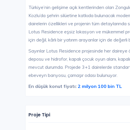
Türkiye’nin gelişime açık kentlerinden olan Zongu
Kozlu’da şehrin silüetine katkıda bulunacak modern,
dairelerin özellikleri ve projenin tüm detaylarında
Lotus Residence eşsiz lokasyon ve mükemmel proj
için değil, kârlı bir yatırım arayanlar için de değerli 
Sayınlar Lotus Residence projesinde her daireye öz
deposu ve hidrofor, kapalı çocuk oyun alanı, kapalı
mevcut durumda. Projede 3+1 dairelerde standart 
ebeveyn banyosu, çamaşır odası bulunuyor.
En düşük konut fiyatı:
2 milyon 100 bin TL
Proje Tipi