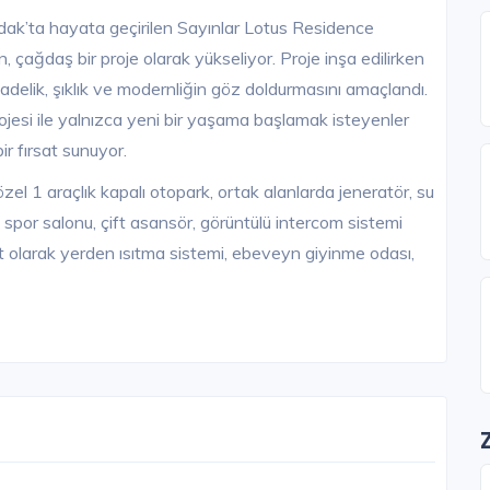
ldak’ta hayata geçirilen Sayınlar Lotus Residence
 çağdaş bir proje olarak yükseliyor. Proje inşa edilirken
 sadelik, şıklık ve modernliğin göz doldurmasını amaçlandı.
esi ile yalnızca yeni bir yaşama başlamak isteyenler
bir fırsat sunuyor.
el 1 araçlık kapalı otopark, ortak alanlarda jeneratör, su
 spor salonu, çift asansör, görüntülü intercom sistemi
olarak yerden ısıtma sistemi, ebeveyn giyinme odası,