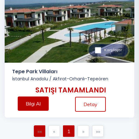
Karşılaştır
Tepe Park Villaları
İstanbul Anadolu
/
Akfırat-Orhanlı-Tepeören
SATIŞI TAMAMLANDI
Bilgi Al
Detay
««
«
1
»
»»