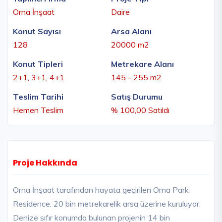
Orna İnşaat
Daire
Konut Sayısı
Arsa Alanı
128
20000 m2
Konut Tipleri
Metrekare Alanı
2+1, 3+1, 4+1
145 - 255 m2
Teslim Tarihi
Satış Durumu
Hemen Teslim
% 100,00 Satıldı
Proje Hakkında
Orna İnşaat tarafından hayata geçirilen Orna Park
Residence, 20 bin metrekarelik arsa üzerine kuruluyor.
Denize sıfır konumda bulunan projenin 14 bin