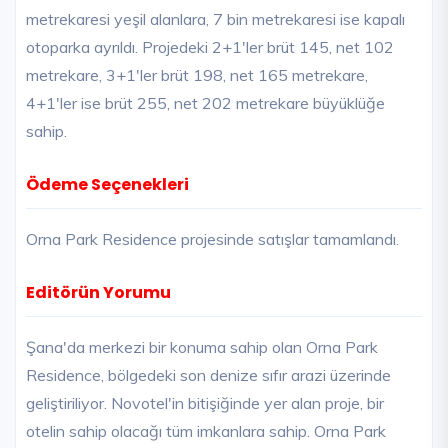
metrekaresi yeşil alanlara, 7 bin metrekaresi ise kapalı
otoparka ayrıldı. Projedeki 2+1'ler brüt 145, net 102
metrekare, 3+1'ler brüt 198, net 165 metrekare,
4+1'ler ise brüt 255, net 202 metrekare büyüklüğe
sahip.
Ödeme Seçenekleri
Orna Park Residence projesinde satışlar tamamlandı.
Editörün Yorumu
Şana'da merkezi bir konuma sahip olan Orna Park
Residence, bölgedeki son denize sıfır arazi üzerinde
geliştiriliyor. Novotel'in bitişiğinde yer alan proje, bir
otelin sahip olacağı tüm imkanlara sahip. Orna Park