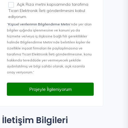
Açık Rıza metni kapsamında tarafıma
Ticari Elektronik İleti gönderilmesini kabul
ediyorum.
“Kişisel verilerimin Bilgilendirme Metni
’nde yer alan
bilgiler ışığında işlenmesine ve kanuni ya da
hizmete ve/veya iş ilişkisine bağlı fiili gereklilikler
halinde Bilgilendirme Metni’nde belirtilen kişiler ile
özellikle inşaat firmaları ile paylaşılmasına ve
tarafıma Ticari Elektronik İleti gönderilmesine, konu
hakkında tereddüde yer vermeyecek şekilde
aydınlatılmış ve bilgi sahibi olarak, açık rızamla
onay veriyorum.”
Projeyle İlgileniyorum
İletişim Bilgileri