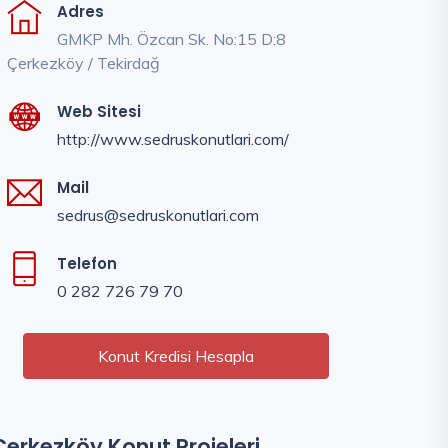
Adres
GMKP Mh. Özcan Sk. No:15 D:8
Çerkezköy / Tekirdağ
Web Sitesi
http://www.sedruskonutlari.com/
Mail
sedrus@sedruskonutlari.com
Telefon
0 282 726 79 70
Konut Kredisi Hesapla
Çerkezköy Konut Projeleri