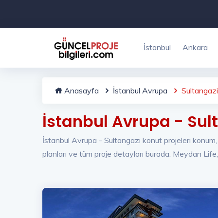
İstanbul
Ankara
Anasayfa
İstanbul Avrupa
Sultangazi
İstanbul Avrupa - Sul
İstanbul Avrupa - Sultangazi konut projeleri konum, fi
planları ve tüm proje detayları burada. Meydan Life,