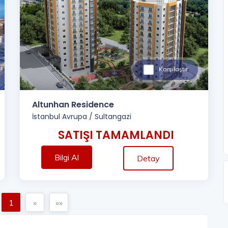
Karşılaştır
Altunhan Residence
İstanbul Avrupa
/
Sultangazi
SATIŞI TAMAMLANDI
Bilgi Al
Detay
1
»
»»