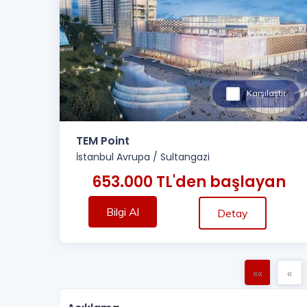
Karşılaştır
TEM Point
İstanbul Avrupa
/
Sultangazi
653.000 TL'den başlayan
Bilgi Al
Detay
««
«