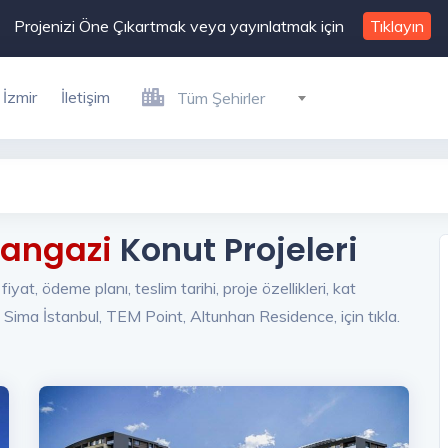
Projenizi Öne Çıkartmak veya yayınlatmak için
Tıklayın
İzmir
İletişim
Tüm Şehirler
tangazi
Konut Projeleri
yat, ödeme planı, teslim tarihi, proje özellikleri, kat
 Sima İstanbul, TEM Point, Altunhan Residence, için tıkla.