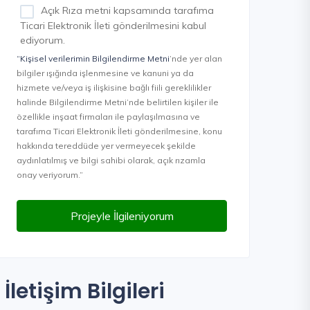
Açık Rıza metni kapsamında tarafıma
Ticari Elektronik İleti gönderilmesini kabul
ediyorum.
“Kişisel verilerimin Bilgilendirme Metni
’nde yer alan
bilgiler ışığında işlenmesine ve kanuni ya da
hizmete ve/veya iş ilişkisine bağlı fiili gereklilikler
halinde Bilgilendirme Metni’nde belirtilen kişiler ile
özellikle inşaat firmaları ile paylaşılmasına ve
tarafıma Ticari Elektronik İleti gönderilmesine, konu
hakkında tereddüde yer vermeyecek şekilde
aydınlatılmış ve bilgi sahibi olarak, açık rızamla
onay veriyorum.”
Projeyle İlgileniyorum
İletişim Bilgileri