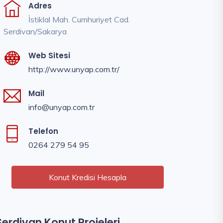
Adres
İstiklal Mah. Cumhuriyet Cad.
Serdivan/Sakarya
Web Sitesi
http://www.unyap.com.tr/
Mail
info@unyap.com.tr
Telefon
0264 279 54 95
Konut Kredisi Hesapla
Serdivan Konut Projeleri