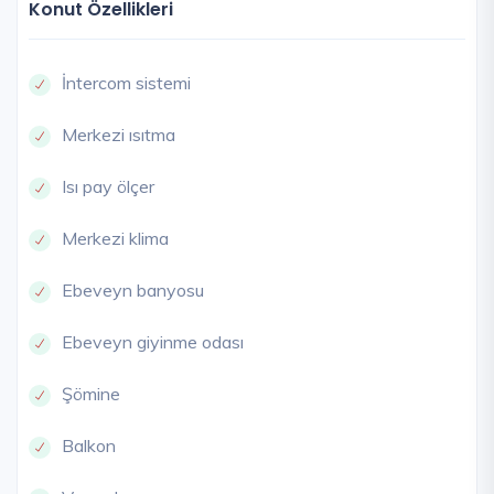
Konut Özellikleri
İntercom sistemi
Merkezi ısıtma
Isı pay ölçer
Merkezi klima
Ebeveyn banyosu
Ebeveyn giyinme odası
Şömine
Balkon