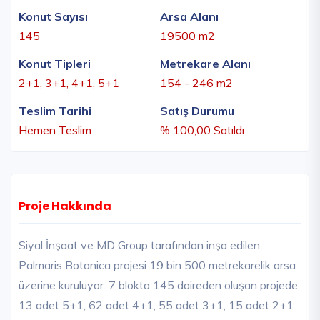
Konut Sayısı
Arsa Alanı
145
19500 m2
Konut Tipleri
Metrekare Alanı
2+1, 3+1, 4+1, 5+1
154 - 246 m2
Teslim Tarihi
Satış Durumu
Hemen Teslim
% 100,00 Satıldı
Proje Hakkında
Siyal İnşaat ve MD Group tarafından inşa edilen
Palmaris Botanica projesi 19 bin 500 metrekarelik arsa
üzerine kuruluyor. 7 blokta 145 daireden oluşan projede
13 adet 5+1, 62 adet 4+1, 55 adet 3+1, 15 adet 2+1