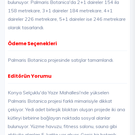
bulunuyor. Palmaris Botanica'da 2+1 daireler 154 ila
158 metrekare, 3+1 daireler 184 metrekare, 4+1
daireler 226 metrekare, 5+1 daireler ise 246 metrekare
olarak tasarlandı.
Ödeme Seçenekleri
Palmaris Botanica projesinde satışlar tamamlandı.
Editörün Yorumu
Konya Selçuklu'da Yazır Mahallesi'nde yükselen
Palmaris Botanica projesi farklı mimarisiyle dikkat
çekiyor. Yedi adet birleşik bloktan oluşan projede iki ana
kütleyi birbirine bağlayan noktada sosyal alanlar
bulunuyor. Yüzme havuzu, fitness salonu, sauna gibi
aktivite alanları 5. katta yer alıyor. Geniş bir botanik